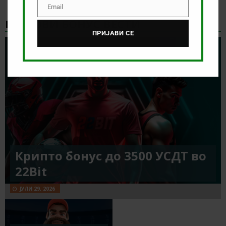
Email
Email
НАЈНОВИ БОНУС ВЕСТИ
ПРИЈАВИ СЕ
Крипто бонус до 3500 УСДТ во
22Bit
ЈУЛИ 29, 2026