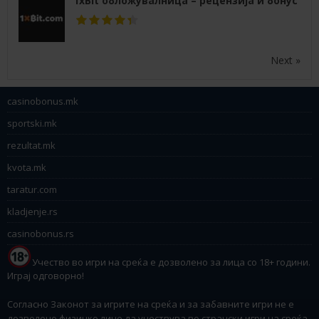
1xBit обложувалница – рецензија и бонус
Next »
casinobonus.mk
sportski.mk
rezultat.mk
kvota.mk
taratur.com
kladjenje.rs
casinobonus.rs
Учество во игри на среќа е дозволено за лица со 18+ години.
Играј одговорно!
Согласно Законот за игрите на среќа и за забавните игри не е
дозволено физичко лице да учествува во странски игри на среќа,