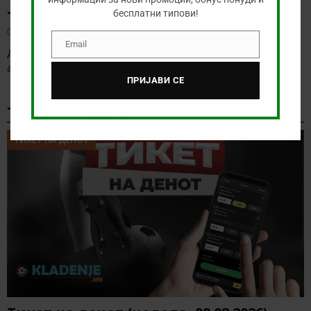
– САО ПАОЛО
бесплатни типови!
август 8, 2026
Email
Email
Денес нема голема понуда за обложување, а ние ќе го
анализираме дуелот од бразилското првенство
[…]
ПРИЈАВИ СЕ
ТИКЕТ НА ДЕНОТ
ТИКЕТ НА ДЕНОТ