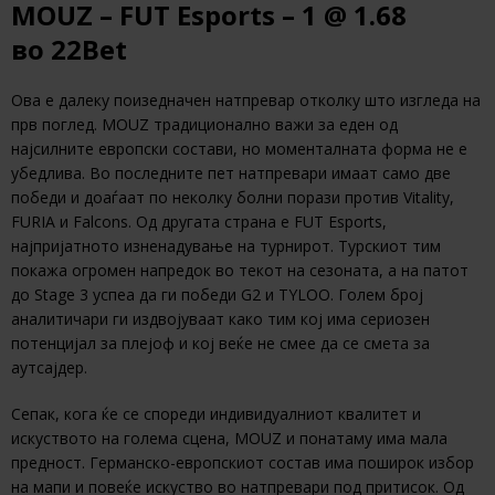
MOUZ – FUT Esports – 1 @ 1.68
во 22Bet
Ова е далеку поизедначен натпревар отколку што изгледа на
прв поглед. MOUZ традиционално важи за еден од
најсилните европски состави, но моменталната форма не е
убедлива. Во последните пет натпревари имаат само две
победи и доаѓаат по неколку болни порази против Vitality,
FURIA и Falcons. Од другата страна е FUT Esports,
најпријатното изненадување на турнирот. Турскиот тим
покажа огромен напредок во текот на сезоната, а на патот
до Stage 3 успеа да ги победи G2 и TYLOO. Голем број
аналитичари ги издвојуваат како тим кој има сериозен
потенцијал за плејоф и кој веќе не смее да се смета за
аутсајдер.
Сепак, кога ќе се спореди индивидуалниот квалитет и
искуството на голема сцена, MOUZ и понатаму има мала
предност. Германско-европскиот состав има поширок избор
на мапи и повеќе искуство во натпревари под притисок. Од