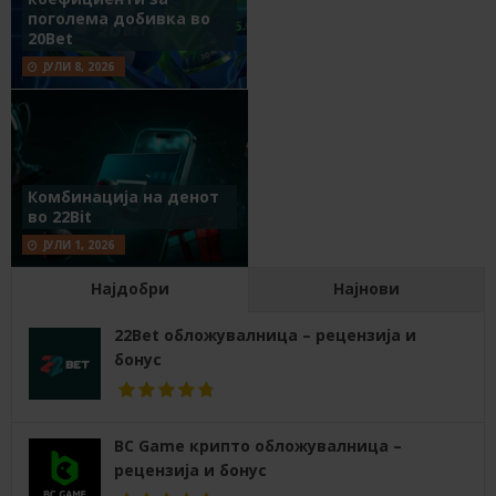
поголема добивка во
20Bet
ЈУЛИ 8, 2026
Комбинација на денот
во 22Bit
ЈУЛИ 1, 2026
Најдобри
Најнови
22Bet обложувалница – рецензија и
бонус
BC Game крипто обложувалница –
рецензија и бонус