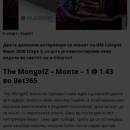
Е-спорт - Esport
Двата денешни натпревари се играат на IEM Cologne
Major 2026 Stage 3, со што ја комплетираме оваа
недела во светот на е-Спортот.
The MongolZ – Monte – 1 @ 1.43
во Bet365
The MongolZ влезе на турнирот како еден од најнезгодните
аутсајдери. Екипата веќе неколку години се етаблирани како
најсилна азиска екипа и редовно покажуваат дека можат да
се носат со европската елита. Иако во последните пет
натпревари имаат само две победи, треба да се потенцира
дека загубија неколку исклучително тесни серии против