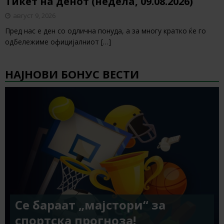
Тикет на денот (недела, 09.08.2026)
август 9, 2026
Пред нас е ден со одлична понуда, а за многу кратко ќе го
одбележиме официјалниот
[…]
НАЈНОВИ БОНУС ВЕСТИ
Се бараат „мајстори“ за
спортска прогноза!