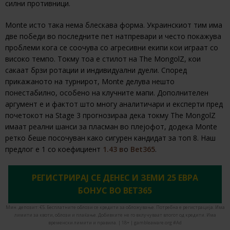
силни противници.
Monte исто така нема блескава форма. Украинскиот тим има
две победи во последните пет натпревари и често покажува
проблеми кога се соочува со агресивни екипи кои играат со
високо темпо. Токму тоа е стилот на The MongolZ, кои
сакаат брзи ротации и индивидуални дуели. Според
прикажаното на турнирот, Monte делува нешто
понестабилно, особено на клучните мапи. Дополнителен
аргумент е и фактот што многу аналитичари и експерти пред
почетокот на Stage 3 прогнозираа дека токму The MongolZ
имаат реални шанси за пласман во плејофот, додека Monte
ретко беше посочуван како сигурен кандидат за топ 8. Наш
предлог е 1 со коефициент
1.43 в
о
Bet365
.
РЕГИСТРИРАЈ СЕ ДЕНЕС И ЗЕМИ 25 ЕВРА
БОНУС ВО BET365
Мин. депозит: €5. Бесплатните облози се кредити за обложување. Потребна е регистрација. Има
лимити за квоти, облози и плаќање. Добивките не го вклучуваат влогот од кредити. Има
временски лимити и правила. | 18+ | gambleaware.org #Ad