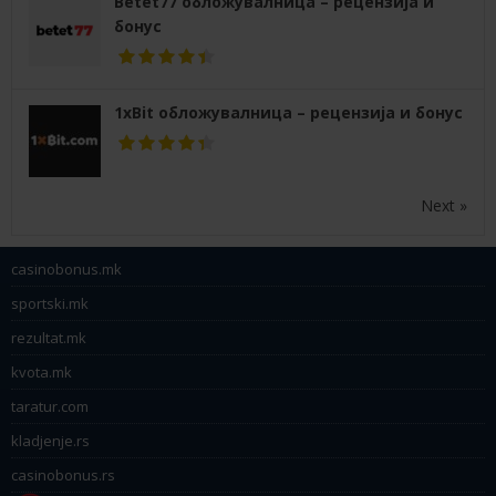
Betet77 обложувалница – рецензија и
бонус
1xBit обложувалница – рецензија и бонус
Next »
casinobonus.mk
sportski.mk
rezultat.mk
kvota.mk
taratur.com
kladjenje.rs
casinobonus.rs