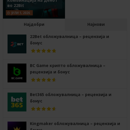
Комбинација на денот
во 22Bit
ЈУЛИ 1, 2026
Најдобри
Најнови
22Bet обложувалница – рецензија и
бонус
BC Game крипто обложувалница –
рецензија и бонус
Bet365 обложувалница – рецензија и
бонус
Kingmaker обложувалница – рецензија и
бонус