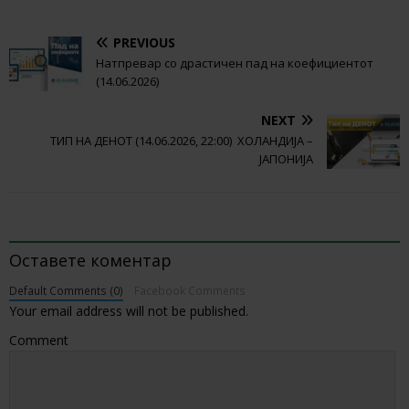
PREVIOUS
Натпревар со драстичен пад на коефициентот
(14.06.2026)
NEXT
ТИП НА ДЕНОТ (14.06.2026, 22:00) ХОЛАНДИЈА –
ЈАПОНИЈА
BE THE FIRST TO COMMENT
Оставете коментар
Default Comments (0)
Facebook Comments
Your email address will not be published.
Comment