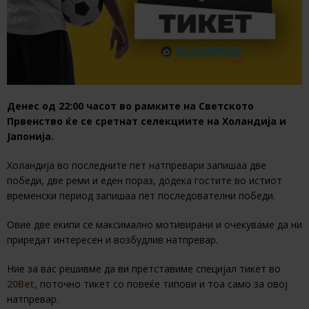
Денес од 22:00 часот во рамките на Светското
Првенство ќе се сретнат селекциите на Холандија и
Јапонија.
Холандија во последните пет натпревари запишаа две
победи, две реми и еден пораз, додека гостите во истиот
временски период запишаа пет последователни победи.
Овие две екипи се максимално мотивирани и очекуваме да ни
приредат интересен и возбудлив натпревар.
Ние за вас решивме да ви претставиме специјал тикет во
20Bet
, поточно тикет со повеќе типови и тоа само за овој
натпревар.