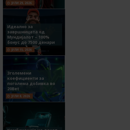
ЈУЛИ 29, 2026
Идеално за
завршницата од
Мундијалот – 100%
бонус до 7500 денари
ЈУЛИ 15, 2026
Зголемени
коефициенти за
поголема добивка во
20Bet
ЈУЛИ 8, 2026