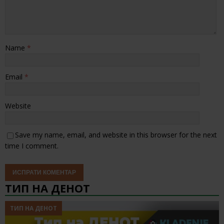
Name
*
Email
*
Website
Save my name, email, and website in this browser for the next
time I comment.
ТИП НА ДЕНОТ
ТИП НА ДЕНОТ