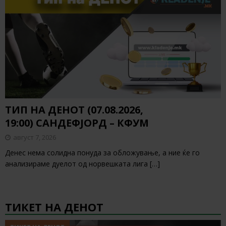
ТИП НА ДЕНОТ (07.08.2026,
19:00) САНДЕФЈОРД – КФУМ
август 7, 2026
Денес нема солидна понуда за обложување, а ние ќе го
анализираме дуелот од норвешката лига
[…]
ТИКЕТ НА ДЕНОТ