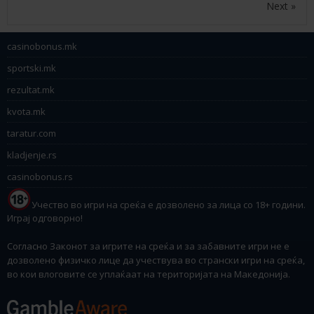
Next »
casinobonus.mk
sportski.mk
rezultat.mk
kvota.mk
taratur.com
kladjenje.rs
casinobonus.rs
Учество во игри на среќа е дозволено за лица со 18+ години.
Играј одговорно!
Согласно Законот за игрите на среќа и за забавните игри не е
дозволено физичко лице да учествува во странски игри на среќа,
во кои влоговите се уплаќаат на територијата на Македонија.