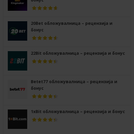
20Bet обложувалница – рецензија и
бонус
22Bit обложувалница – рецензија и бонус
Betet77 обложувалница – рецензија и
бонус
1xBit обложувалница – рецензија и бонус