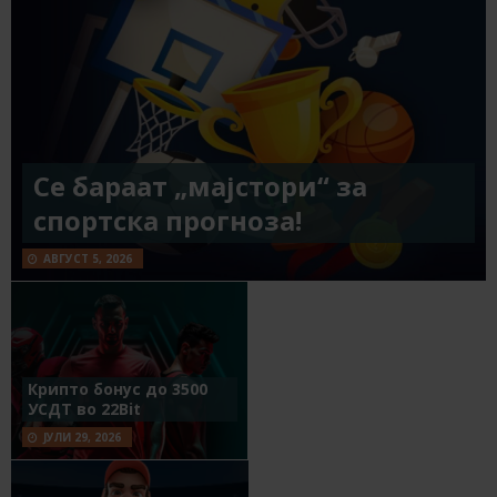
Се бараат „мајстори“ за
спортска прогноза!
АВГУСТ 5, 2026
Крипто бонус до 3500
УСДТ во 22Bit
ЈУЛИ 29, 2026