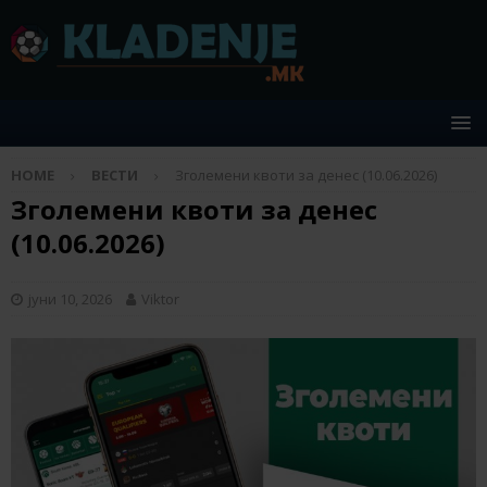
HOME
ВЕСТИ
Зголемени квоти за денес (10.06.2026)
Зголемени квоти за денес
(10.06.2026)
јуни 10, 2026
Viktor