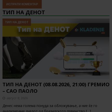
ТИП НА ДЕНОТ
ТИП НА ДЕНОТ
ТИП НА ДЕНОТ (08.08.2026, 21:00) ГРЕМИО
– САО ПАОЛО
август 8, 2026
Денес нема голема понуда за обложување, а ние ќе го
анализираме дуелот од бразилското првенство
[…]