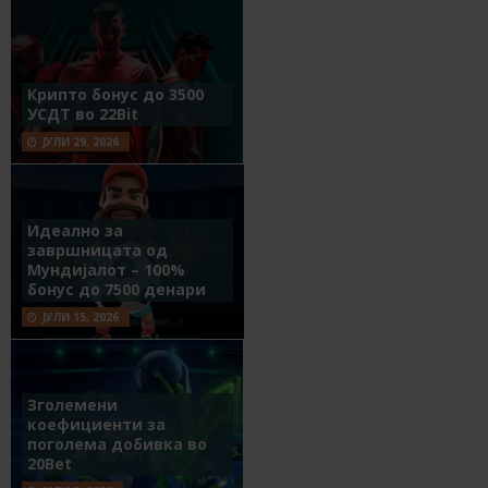
Крипто бонус до 3500
УСДТ во 22Bit
ЈУЛИ 29, 2026
Идеално за
завршницата од
Мундијалот – 100%
бонус до 7500 денари
ЈУЛИ 15, 2026
Зголемени
коефициенти за
поголема добивка во
20Bet