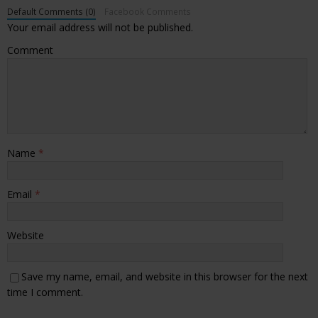
Default Comments (0)
Facebook Comments
Your email address will not be published.
Comment
Name
*
Email
*
Website
Save my name, email, and website in this browser for the next
time I comment.