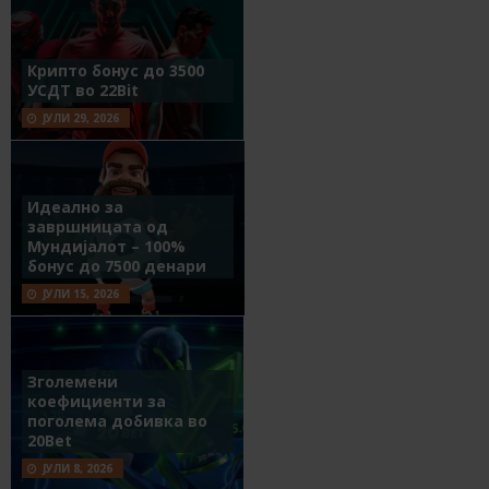
Крипто бонус до 3500
УСДТ во 22Bit
ЈУЛИ 29, 2026
Идеално за
завршницата од
Мундијалот – 100%
бонус до 7500 денари
ЈУЛИ 15, 2026
Зголемени
коефициенти за
поголема добивка во
20Bet
ЈУЛИ 8, 2026