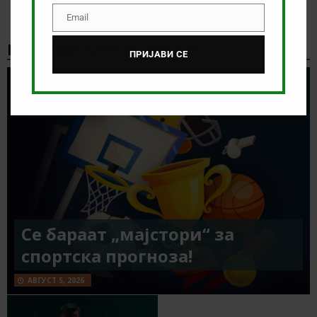
Email
Email
НАЈНОВИ БОНУС ВЕСТИ
ПРИЈАВИ СЕ
Се бараат „мајстори“ за
спортска прогноза!
АВГУСТ 5, 2026