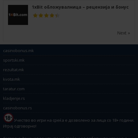
1xBit обложувалница – рецензија и бонус
Next »
casinobonus.mk
sportski.mk
rezultat.mk
kvota.mk
taratur.com
kladjenje.rs
casinobonus.rs
Учество во игри на среќа е дозволено за лица со 18+ години.
Играј одговорно!