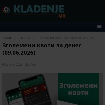
HOME
ВЕСТИ
Зголемени квоти за денес (09.06.2026)
Зголемени квоти за денес
(09.06.2026)
јуни 9, 2026
Viktor