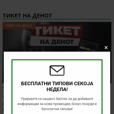
ТИКЕТ НА ДЕНОТ
ТИКЕТ НА ДЕНОТ
Clos
this
modu
БЕСПЛАТНИ ТИПОВИ СЕКОЈА
Тикет на денот (петок, 07.08.2026)
НЕДЕЛА!
август 7, 2026
Пријавете се нашиот билтен за да добивате
Овој викенд веќе бележиме старт на послабите европски
информации за нови промоции, бонус понуди и
бесплатни типови!
лиги, а за кратко ќе започнат и
[…]