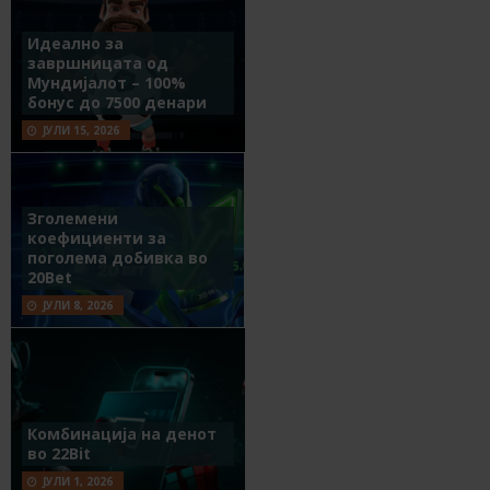
Идеално за
завршницата од
Мундијалот – 100%
бонус до 7500 денари
ЈУЛИ 15, 2026
Зголемени
коефициенти за
поголема добивка во
20Bet
ЈУЛИ 8, 2026
Комбинација на денот
во 22Bit
ЈУЛИ 1, 2026