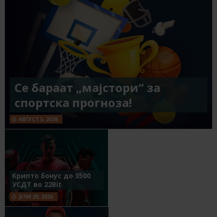
Се бараат „мајстори“ за
спортска прогноза!
АВГУСТ 5, 2026
Крипто бонус до 3500
УСДТ во 22Bit
ЈУЛИ 29, 2026