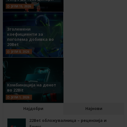
ЈУЛИ 15, 2026
Зголемени
коефициенти за
поголема добивка во
20Bet
ЈУЛИ 8, 2026
Комбинација на денот
во 22Bit
ЈУЛИ 1, 2026
Најдобри
Најнови
22Bet обложувалница – рецензија и
бонус