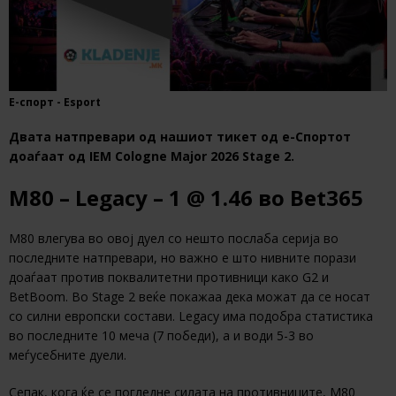
Е-спорт - Esport
Двата натпревари од нашиот тикет од е-Спортот
доаѓаат од IEM Cologne Major 2026 Stage 2.
M80 – Legacy – 1 @ 1.46 во Bet365
M80 влегува во овој дуел со нешто послаба серија во
последните натпревари, но важно е што нивните порази
доаѓаат против поквалитетни противници како G2 и
BetBoom. Во Stage 2 веќе покажаа дека можат да се носат
со силни европски состави. Legacy има подобра статистика
во последните 10 меча (7 победи), а и води 5-3 во
меѓусебните дуели.
Сепак, кога ќе се погледне силата на противниците, M80