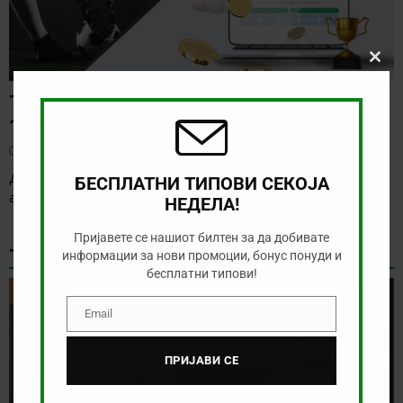
Clos
this
modu
ТИП НА ДЕНОТ (07.08.2026,
19:00) САНДЕФЈОРД – КФУМ
август 7, 2026
Денес нема солидна понуда за обложување, а ние ќе го
БЕСПЛАТНИ ТИПОВИ СЕКОЈА
анализираме дуелот од норвешката лига
[…]
НЕДЕЛА!
Пријавете се нашиот билтен за да добивате
ТИКЕТ НА ДЕНОТ
информации за нови промоции, бонус понуди и
бесплатни типови!
ТИКЕТ НА ДЕНОТ
Email
Email
ПРИЈАВИ СЕ