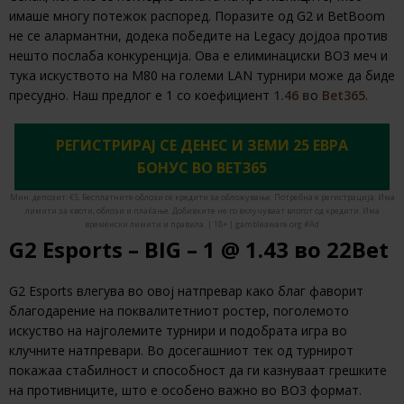
имаше многу потежок распоред. Поразите од G2 и BetBoom
не се алармантни, додека победите на Legacy дојдоа против
нешто послаба конкуренција. Ова е елиминациски BO3 меч и
тука искуството на M80 на големи LAN турнири може да биде
пресудно. Наш предлог е 1 со коефициент
1.46 в
о
Bet365
.
РЕГИСТРИРАЈ СЕ ДЕНЕС И ЗЕМИ 25 ЕВРА
БОНУС ВО BET365
Мин. депозит: €5. Бесплатните облози се кредити за обложување. Потребна е регистрација. Има
лимити за квоти, облози и плаќање. Добивките не го вклучуваат влогот од кредити. Има
временски лимити и правила. | 18+ | gambleaware.org #Ad
G2 Esports – BIG – 1 @ 1.43 во 22Bet
G2 Esports влегува во овој натпревар како благ фаворит
благодарение на поквалитетниот ростер, поголемото
искуство на најголемите турнири и подобрата игра во
клучните натпревари. Во досегашниот тек од турнирот
покажаа стабилност и способност да ги казнуваат грешките
на противниците, што е особено важно во BO3 формат.