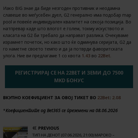
Иако BIG знае да биде незгоден противник и неодамна
славеше во меѓусебен дуел, G2 генерално има подобар map
pool и повеќе индивидуален квалитет на секоја позиција. Во
натпревар каде што влогот е голем, токму искуството и
класата на G2 би требало да направат разлика. Очекуваме
израмнет почеток, но како што ќе одминува серијата, G2 да
го наметне своето темпо и да ја потврди фаворитската
улога. Ние ви предлагаме 1 со квота
1.43
во
22Bet
.
РЕГИСТРИРАЈ СЕ НА 22BET И ЗЕМИ ДО 7500
MKD БОНУС
ВКУПНО КОЕФИЦИЕНТ ЗА ОВОЈ ТИКЕТ ВО
22Bet
:
2.08
*
Коефициентите од Bet365 се преземени на 08.06.2026
PREVIOUS
ТИП НА ДЕНОТ (07.06.2026, 21:00) МАРОКО –