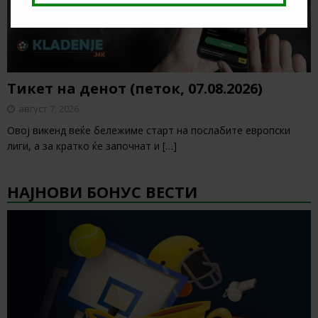
Тикет на денот (петок, 07.08.2026)
август 7, 2026
Овој викенд веќе бележиме старт на послабите европски
лиги, а за кратко ќе започнат и
[…]
НАЈНОВИ БОНУС ВЕСТИ