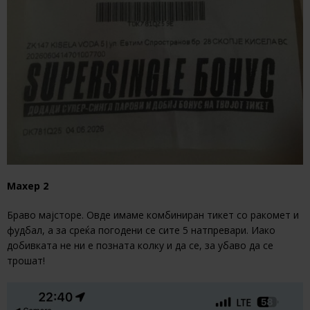
Махер 2
Браво мајсторе. Овде имаме комбиниран тикет со ракомет и
фудбал, а за среќа погодени се сите 5 натпревари. Иако
добивката не ни е позната колку и да се, за убаво да се
трошат!