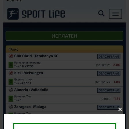
Clos
this
modu