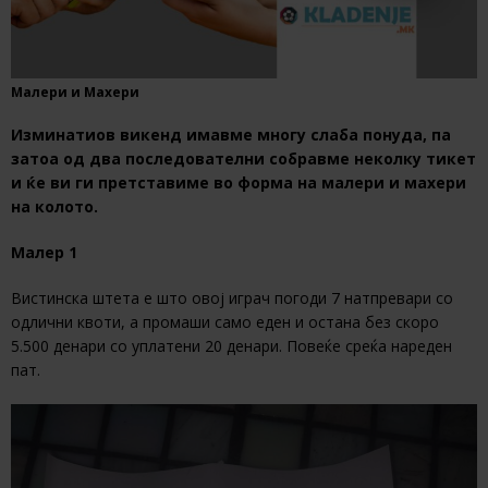
Малери и Махери
Изминатиов викенд имавме многу слаба понуда, па
затоа од два последователни собравме неколку тикет
и ќе ви ги претставиме во форма на малери и махери
на колото.
Малер 1
Вистинска штета е што овој играч погоди 7 натпревари со
одлични квоти, а промаши само еден и остана без скоро
5.500 денари со уплатени 20 денари. Повеќе среќа нареден
пат.