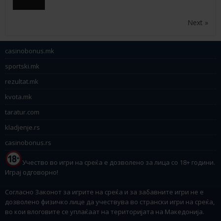
Next »
casinobonus.mk
sportski.mk
rezultat.mk
kvota.mk
taratur.com
kladjenje.rs
casinobonus.rs
Учество во игри на среќа е дозволено за лица со 18+ години.
Играј одговорно!
Согласно Законот за игрите на среќа и за забавните игри не е
дозволено физичко лице да учествува во странски игри на среќа,
во кои влоговите се уплаќаат на територијата на Македонија.