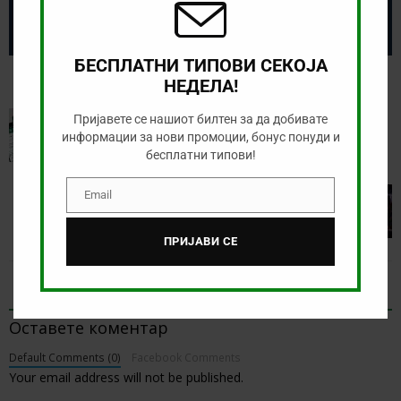
БЕСПЛАТНИ ТИПОВИ СЕКОЈА
Screenshot
НЕДЕЛА!
PREVIOUS
Пријавете се нашиот билтен за да добивате
Зголемени квоти за денес (08.06.2026)
информации за нови промоции, бонус понуди и
бесплатни типови!
NEXT
Email
Email
Тикет на денот е-Спорт (08.06.2026
ПРИЈАВИ СЕ
BE THE FIRST TO COMMENT
Оставете коментар
Default Comments (0)
Facebook Comments
Your email address will not be published.