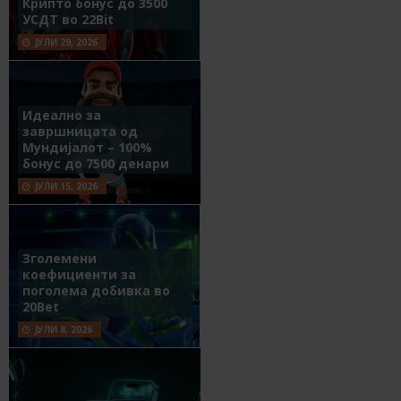
Крипто бонус до 3500
УСДТ во 22Bit
ЈУЛИ 29, 2026
Идеално за
завршницата од
Мундијалот – 100%
бонус до 7500 денари
ЈУЛИ 15, 2026
Зголемени
коефициенти за
поголема добивка во
20Bet
ЈУЛИ 8, 2026