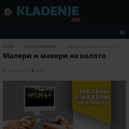
HOME
UNCATEGORIZED
Малери и махери на колото
Малери и махери на колото
јуни 8, 2026
Viktor