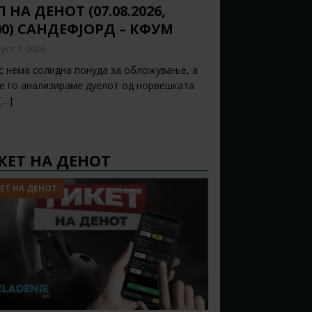
 НА ДЕНОТ (07.08.2026,
00) САНДЕФЈОРД – КФУМ
уст 7, 2026
с нема солидна понуда за обложување, а
ќе го анализираме дуелот од норвешката
[…]
КЕТ НА ДЕНОТ
ЕТ НА ДЕНОТ