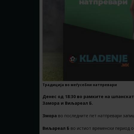
Традиција во меѓусебни натпревари
Денес од 18:30 во рамките на шпанска
Замора и Виљареал Б.
Змора
во последните пет натпревари запиш
Виљареал Б
во истиот временски период о