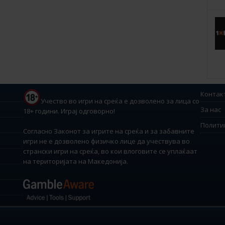
Контак
Учество во игри на среќа е дозволено за лица со
За нас
18+ години. Играј одговорно!
Полити
Согласно Законот за игрите на среќа и за забавните
игри не е дозволено физичко лице да учествува во
странски игри на среќа, во кои влоговите се уплаќаат
на територијата на Македонија.