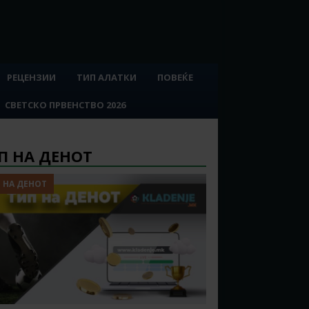
РЕЦЕНЗИИ
ТИП АЛАТКИ
ПОВЕЌЕ
СВЕТСКО ПРВЕНСТВО 2026
П НА ДЕНОТ
 НА ДЕНОТ