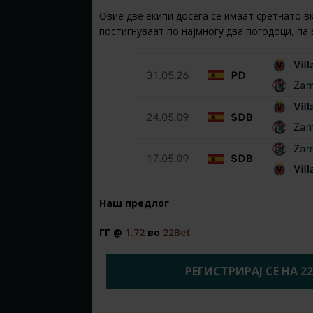
Овие две екипи досега се имаат сретнато вк
постигнуваат по најмногу два погодоци, па 
Наш предлог
ГГ @
1.72
во
22Bet
РЕГИСТРИРАЈ СЕ НА 2