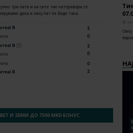
Тик
упно три пати и на сите тие натпревари се
07.
веруваме дека и овој пат ќе биде така.
авг
Овој
европ
НА
2BET И ЗЕМИ ДО 7500 MKD БОНУС