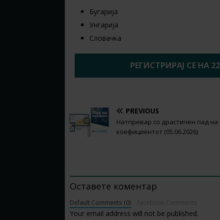
Бугарија
Унгарија
Словачка
РЕГИСТРИРАЈ СЕ НА 2
PREVIOUS
Натпревар со драстичен пад на
коефициентот (05.06.2026)
BE THE FIRST TO COMMENT
Оставете коментар
Default Comments (0)
Facebook Comments
Your email address will not be published.