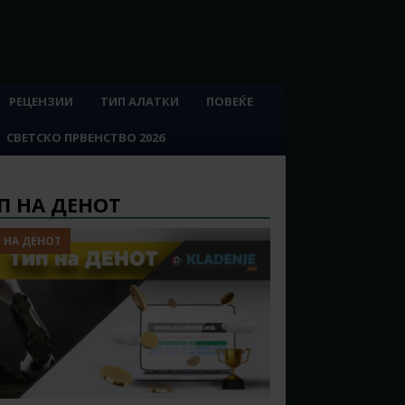
РЕЦЕНЗИИ
ТИП АЛАТКИ
ПОВЕЌЕ
СВЕТСКО ПРВЕНСТВО 2026
П НА ДЕНОТ
 НА ДЕНОТ