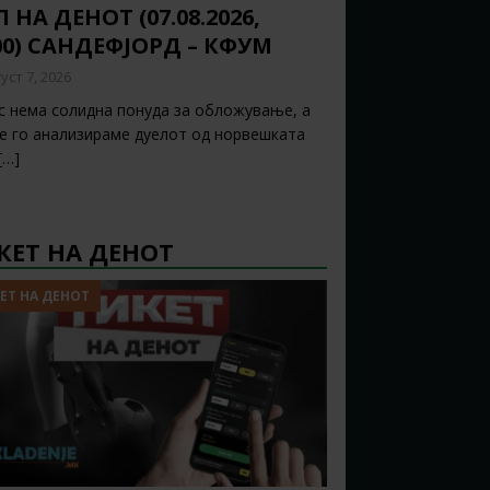
 НА ДЕНОТ (07.08.2026,
00) САНДЕФЈОРД – КФУМ
уст 7, 2026
с нема солидна понуда за обложување, а
ќе го анализираме дуелот од норвешката
[…]
КЕТ НА ДЕНОТ
ЕТ НА ДЕНОТ