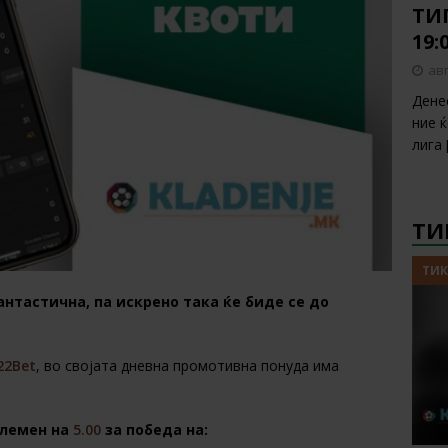
ТИП
19:
авг
Дене
ние 
лига
ТИ
ТИК
антастична, па искрено така ќе биде се до
22Bet
, во својата дневна промотивна понуда има
олемен на
5.00
за победа на: