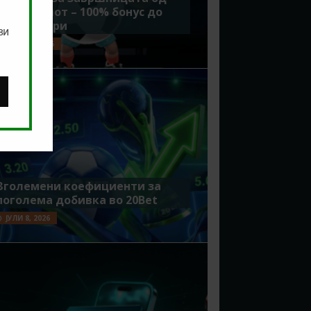
Мундијалот – 100% бонус до
7500 денари
ви
ЈУЛИ 15, 2026
Зголемени коефициенти за
поголема добивка во 20Bet
ЈУЛИ 8, 2026