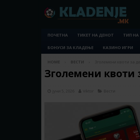
ПОЧЕТНА
ТИКЕТ НА ДЕНОТ
ТИП НА
БОНУСИ ЗА КЛАДЕЊЕ
КАЗИНО ИГРИ
HOME
ВЕСТИ
Зголемени квоти за ден
Зголемени квоти за
јуни 5, 2026
Viktor
Вести