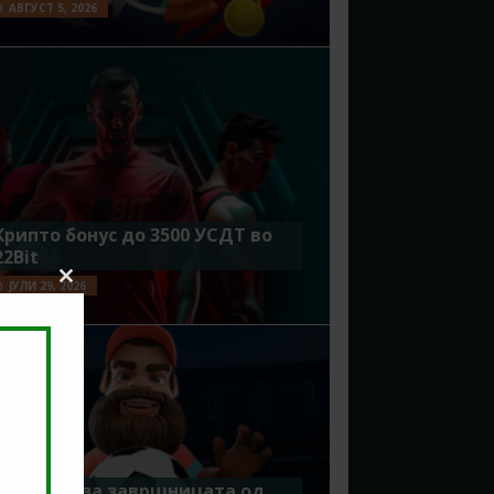
АВГУСТ 5, 2026
Крипто бонус до 3500 УСДТ во
22Bit
ЈУЛИ 29, 2026
Close
this
module
Идеално за завршницата од