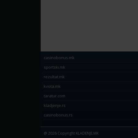
casinobonus.mk
sportski.mk
rezultat.mk
kvota.mk
taratur.com
kladjenje.rs
casinobonus.rs
@ 2026 Copyright KLADENJE.MK