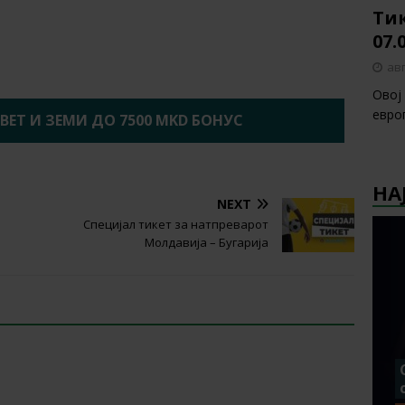
Тик
07.
авг
Овој
европ
2BET И ЗЕМИ ДО 7500 MKD БОНУС
НА
NEXT
Специјал тикет за натпреварот
Молдавија – Бугарија