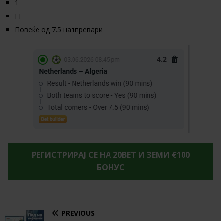
1
ГГ
Повеќе од 7.5 натпревари
РЕГИСТРИРАЈ СЕ НА 20BET И ЗЕМИ €100
БОНУС
PREVIOUS