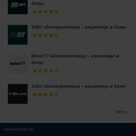
бонус
22Bit обложувалница – рецензија и бонус
Betet77 обложувалница – рецензија и
бонус
1xBit обложувалница – рецензија и бонус
Next »
casinobonus.mk