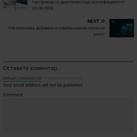
Натпревар со драстичен пад на коефициентот
(03.06.2026)
NEXT
10% поголема добивка со комбинациски облог на
денот
BE THE FIRST TO COMMENT
Оставете коментар
Default Comments (0)
Facebook Comments
Your email address will not be published.
Comment