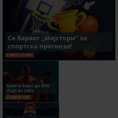
Се бараат „мајстори“ за
спортска прогноза!
АВГУСТ 5, 2026
Крипто бонус до 3500
УСДТ во 22Bit
ЈУЛИ 29, 2026