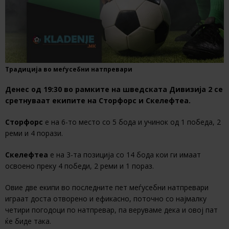
Традиција во меѓусебни натпревари
Денес од 19:30 во рамките на шведската Дивизија 2 се
сретнуваат екипите на Сторфорс и Скелефтеа.
Сторфорс
е на 6-то место со 5 бода и учинок од 1 победа, 2
реми и 4 порази.
Скелефтеа
е на 3-та позиција со 14 бода кои ги имаат
освоено преку 4 победи, 2 реми и 1 пораз.
Овие две екипи во последните пет меѓусебни натпревари
играат доста отворено и ефикасно, поточно со најмалку
четири погодоци по натпревар, па веруваме дека и овој пат
ќе биде така.