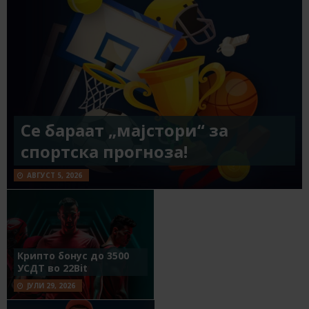
Се бараат „мајстори“ за
спортска прогноза!
АВГУСТ 5, 2026
Крипто бонус до 3500
УСДТ во 22Bit
ЈУЛИ 29, 2026