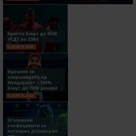
Крипто бонус до 3500
УСДТ во 22Bit
ЈУЛИ 29, 2026
Идеално за
завршницата од
Мундијалот – 100%
бонус до 7500 денари
ЈУЛИ 15, 2026
Зголемени
коефициенти за
поголема добивка во