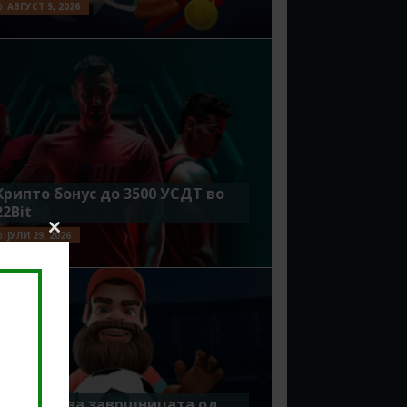
АВГУСТ 5, 2026
Крипто бонус до 3500 УСДТ во
22Bit
ЈУЛИ 29, 2026
Close
this
module
Идеално за завршницата од