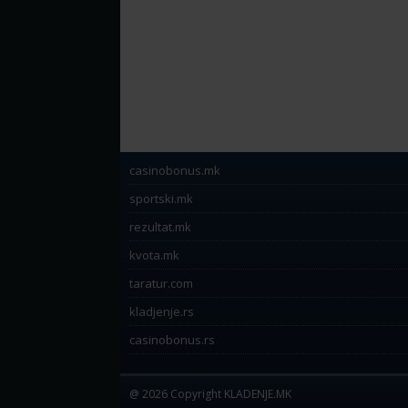
casinobonus.mk
sportski.mk
rezultat.mk
kvota.mk
taratur.com
kladjenje.rs
casinobonus.rs
@ 2026 Copyright KLADENJE.MK