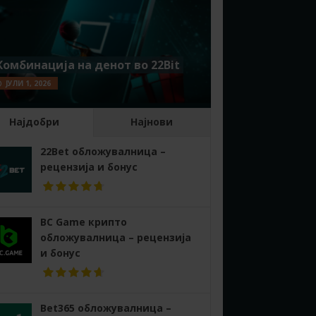
Комбинација на денот во 22Bit
ЈУЛИ 1, 2026
Најдобри
Најнови
22Bet обложувалница –
рецензија и бонус
BC Game крипто
обложувалница – рецензија
и бонус
Bet365 обложувалница –