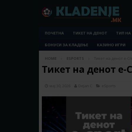
ПОЧЕТНА
ТИКЕТ НА ДЕНОТ
ТИП НА
БОНУСИ ЗА КЛАДЕЊЕ
КАЗИНО ИГРИ
HOME
ESPORTS
Тикет на денот е-Спо
Тикет на денот е-С
мај 30, 2026
Dejan C
eSports