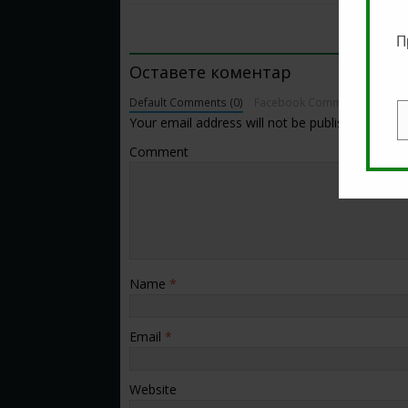
BE THE FIRST TO COMMENT
П
Оставете коментар
Default Comments (0)
Facebook Comments
Your email address will not be published.
E
Comment
Name
*
Email
*
Website