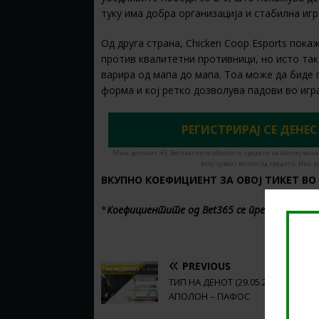
туку има добра организација и стабилна игр
Од друга страна, Chicken Coop Esports пок
против квалитетни противници, но исто так
варира од мапа до мапа. Тоа може да биде
форма и кој ретко дозволува падови во игр
РЕГИСТРИРАЈ СЕ ДЕНЕС
Мин. депозит: €5. Бесплатните облози се кредити за обложување
вклучуваат влогот од кредити. Има в
ВКУПНО КОЕФИЦИЕНТ ЗА ОВОЈ ТИКЕТ ВО
*
Коефициентите од Bet365 се преземени на 
PREVIOUS
ТИП НА ДЕНОТ (29.05.2026, 18:00)
АПОЛОН – ПАФОС