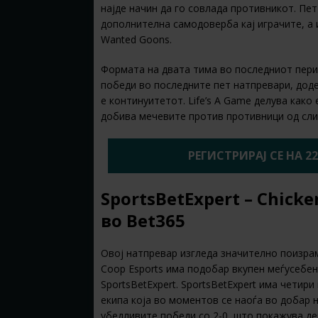
најде начин да го совлада противникот. Пе
дополнителна самодоверба кај играчите, а
Wanted Goons.
Формата на двата тима во последниот пери
победи во последните пет натпревари, додек
е континуитетот. Life’s A Game делува како 
добива мечевите против противници од сли
РЕГИСТРИРАЈ СЕ НА 2
SportsBetExpert – Chicken
во Bet365
Овој натпревар изгледа значително поизрам
Coop Esports има подобар вкупен меѓусебе
SportsBetExpert. SportsBetExpert има четир
екипа која во моментов се наоѓа во добар 
убедливите победи со 2-0, што покажува де