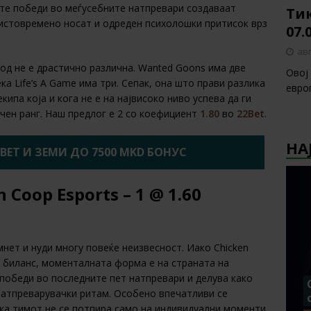
тте победи во меѓусебните натпревари создаваат
Тик
 истовремено носат и одреден психолошки притисок врз
07.
авг
од не е драстично различна. Wanted Goons има две
Овој
а Life’s A Game има три. Сепак, она што прави разлика
европ
екипа која и кога не е на највисоко ниво успева да ги
чен ранг. Наш предлог е 2 со коефициент
1.80
во
22Bet
.
НА
2BET И ЗЕМИ ДО 7500 MKD БОНУС
 Coop Esports – 1 @ 1.60
нет и нуди многу повеќе неизвесност. Иако Chicken
н биланс, моменталната форма е на страната на
и победи во последните пет натпревари и делува како
натпреварувачки ритам. Особено впечатливи се
ка тимот не се потпира само на индивидуални моменти,