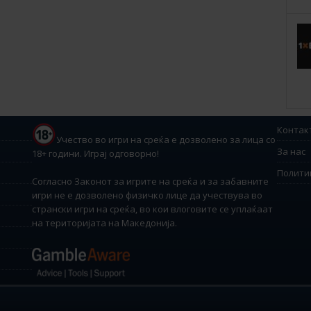
Контак
Учество во игри на среќа е дозволено за лица со
За нас
18+ години. Играј одговорно!
Полити
Согласно Законот за игрите на среќа и за забавните
игри не е дозволено физичко лице да учествува во
странски игри на среќа, во кои влоговите се уплаќаат
на територијата на Македонија.