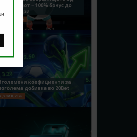
Мундијалот – 100% бонус до
7500 денари
ви
ЈУЛИ 15, 2026
Зголемени коефициенти за
поголема добивка во 20Bet
ЈУЛИ 8, 2026