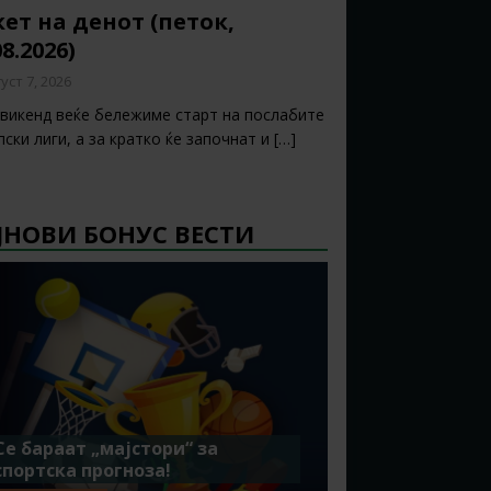
ет на денот (петок,
08.2026)
уст 7, 2026
 викенд веќе бележиме старт на послабите
ски лиги, а за кратко ќе започнат и
[…]
ЈНОВИ БОНУС ВЕСТИ
Се бараат „мајстори“ за
спортска прогноза!