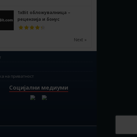
1xBit обложувалница –
рецензија и бонус
Next »
т
ка на приватност
Социјални медиуми