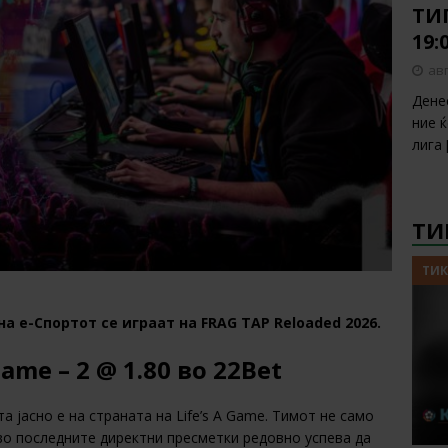
ТИП
19:
авг
Дене
ние 
лига
ТИ
ТИК
 е-Спортот се играат на FRAG TAP Reloaded 2026.
Gamе – 2 @ 1.80 во 22Bet
та јасно е на страната на Life’s A Game. Тимот не само
во последните директни пресметки редовно успева да