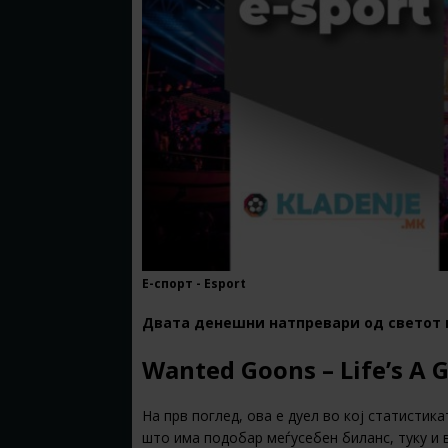
Е-спорт - Esport
Двата денешни натпревари од светот на
Wanted Goons – Life’s A 
На прв поглед, ова е дуел во кој статистика
што има подобар меѓусебен биланс, туку и 