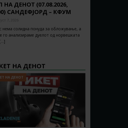
 НА ДЕНОТ (07.08.2026,
00) САНДЕФЈОРД – КФУМ
уст 7, 2026
с нема солидна понуда за обложување, а
ќе го анализираме дуелот од норвешката
[…]
КЕТ НА ДЕНОТ
ЕТ НА ДЕНОТ