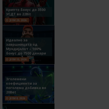
Крипто бонус до 3500
УСДТ во 22Bit
ЈУЛИ 29, 2026
Идеално за
завршницата од
Мундијалот – 100%
бонус до 7500 денари
ЈУЛИ 15, 2026
Зголемени
коефициенти за
поголема добивка во
20Bet
ЈУЛИ 8, 2026