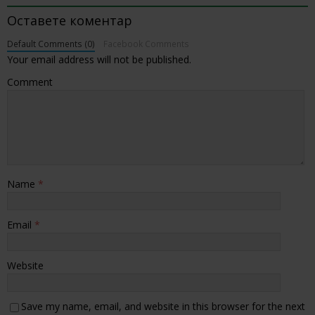
Оставете коментар
Default Comments (0)
Facebook Comments
Your email address will not be published.
Comment
Name
*
Email
*
Website
Save my name, email, and website in this browser for the next