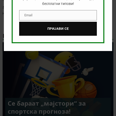
бесплатни типови!
Понудата за денес е солидна, а веќе бележиме старт на
некои европски лиги. Ова е
[…]
Email
Email
ПРИЈАВИ СЕ
НАЈНОВИ БОНУС ВЕСТИ
Се бараат „мајстори“ за
спортска прогноза!