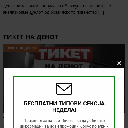
Денес нема голема понуда за обложување, а ние ќе го
анализираме дуелот од бразилското првенство
[…]
ТИКЕТ НА ДЕНОТ
ТИКЕТ НА ДЕНОТ
Clos
this
modu
БЕСПЛАТНИ ТИПОВИ СЕКОЈА
НЕДЕЛА!
Тикет на денот (сабота, 08.08.2026)
Пријавете се нашиот билтен за да добивате
информации за нови промоции, бонус понуди и
август 8, 2026