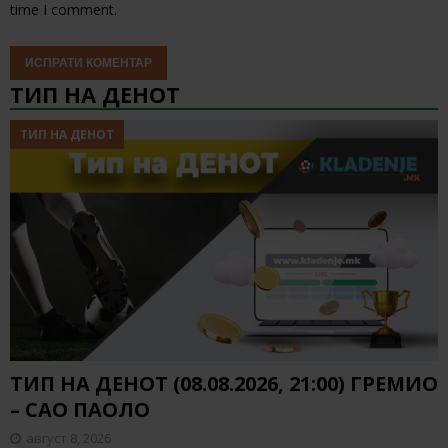
time I comment.
ТИП НА ДЕНОТ
ТИП НА ДЕНОТ
ТИП НА ДЕНОТ (08.08.2026, 21:00) ГРЕМИО
– САО ПАОЛО
август 8, 2026