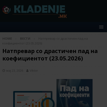
HOME
ВЕСТИ
Натпревар со драстичен пад на
коефициентот (23.05.2026)
Натпревар со драстичен пад на
коефициентот (23.05.2026)
мај 23, 2026
Viktor