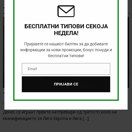
ТИКЕТ НА ДЕНОТ
ТИКЕТ НА ДЕНОТ
БЕСПЛАТНИ ТИПОВИ СЕКОЈА
НЕДЕЛА!
Пријавете се нашиот билтен за да добивате
информации за нови промоции, бонус понуди и
бесплатни типови!
Email
Email
ПРИЈАВИ СЕ
Тикет на денот (четврток, 06.08.2026)
август 6, 2026
Денес се играат првите натпревари од третото коло на
квалификациите за Лига Европа и Лига
[…]