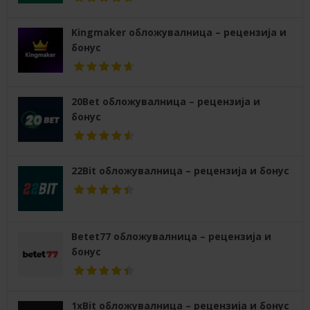
Kingmaker обложувалница – рецензија и
бонус
20Bet обложувалница – рецензија и
бонус
22Bit обложувалница – рецензија и бонус
Betet77 обложувалница – рецензија и
бонус
1xBit обложувалница – рецензија и бонус