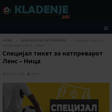
HOME
АНАЛИЗА НА НАТПРЕВАРИ
Специјал тикет за
натпреварот Ленс – Ница
Специјал тикет за натпреварот
Ленс – Ница
мај 22, 2026
Viktor