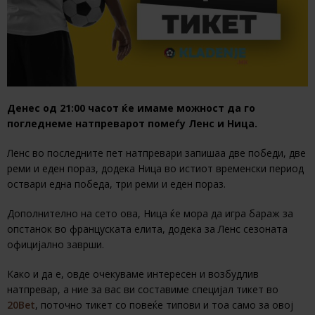
Денес од 21:00 часот ќе имаме можност да го
погледнеме натпреварот помеѓу Ленс и Ница.
Ленс во последните пет натпревари запишаа две победи, две
реми и еден пораз, додека Ница во истиот временски период
оствари една победа, три реми и еден пораз.
Дополнително на сето ова, Ница ќе мора да игра бараж за
опстанок во француската елита, додека за Ленс сезоната
официјално заврши.
Како и да е, овде очекуваме интересен и возбудлив
натпревар, а ние за вас ви составиме специјал тикет во
20Bet
, поточно тикет со повеќе типови и тоа само за овој