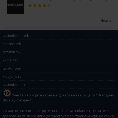
Next »
casinobonus.mk
sportski.mk
rezultat.mk
kvota.mk
taratur.com
kladjenje.rs
casinobonus.rs
Учество во игри на среќа е дозволено за лица со 18+ години.
Играј одговорно!
Согласно Законот за игрите на среќа и за забавните игри не е
дозволено физичко лице да учествува во странски игри на среќа,