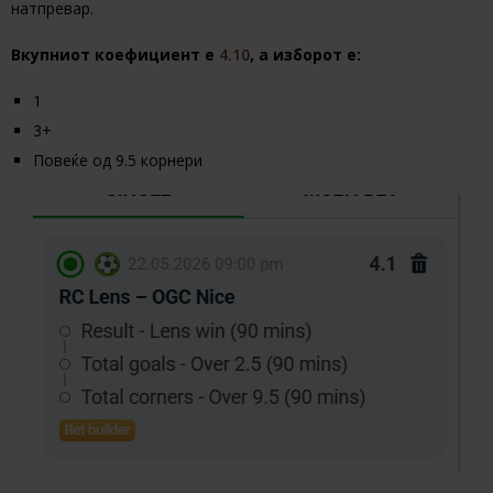
натпревар.
Вкупниот коефициент е
4.10
, а изборот е:
1
3+
Повеќе од 9.5 корнери