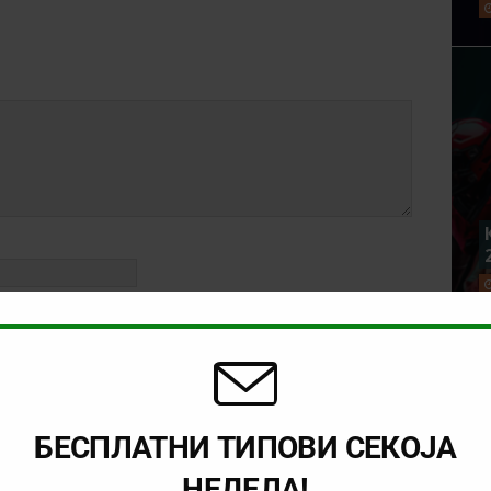
rowser for the next time I comment.
БЕСПЛАТНИ ТИПОВИ СЕКОЈА
НЕДЕЛА!