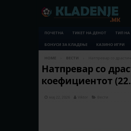
ПОЧЕТНА
ТИКЕТ НА ДЕНОТ
ТИП НА
БОНУСИ ЗА КЛАДЕЊЕ
КАЗИНО ИГРИ
HOME
ВЕСТИ
Натпревар со драстиче
Натпревар со драс
коефициентот (22.
мај 22, 2026
Viktor
Вести