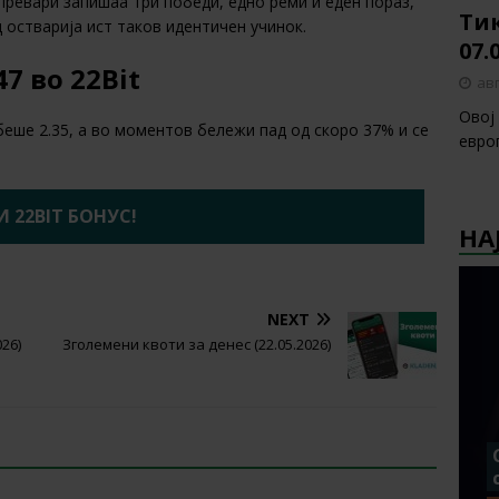
ревари запишаа три победи, едно реми и еден пораз,
Тик
 остварија ист таков идентичен учинок.
07.
47 во 22Bit
авг
Овој
еше 2.35, а во моментов бележи пад од скоро 37% и се
европ
И 22BIT БОНУС!
НА
NEXT
26)
Зголемени квоти за денес (22.05.2026)