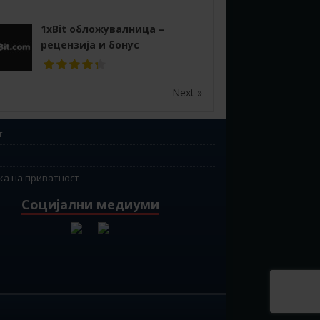
1xBit обложувалница –
рецензија и бонус
Next »
т
ка на приватност
Социјални медиуми