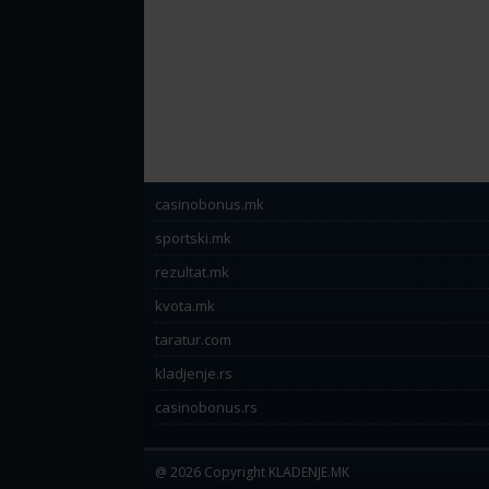
casinobonus.mk
sportski.mk
rezultat.mk
kvota.mk
taratur.com
kladjenje.rs
casinobonus.rs
@ 2026 Copyright KLADENJE.MK