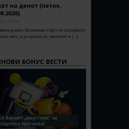
ет на денот (петок,
08.2026)
уст 7, 2026
 викенд веќе бележиме старт на послабите
ски лиги, а за кратко ќе започнат и
[…]
ЈНОВИ БОНУС ВЕСТИ
Се бараат „мајстори“ за
спортска прогноза!