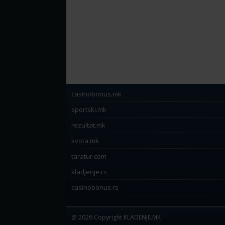
casinobonus.mk
sportski.mk
rezultat.mk
kvota.mk
taratur.com
kladjenje.rs
casinobonus.rs
@ 2026 Copyright KLADENJE.MK