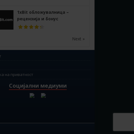
1xBit обложувалница –
рецензија и бонус
Next »
т
ка на приватност
Социјални медиуми