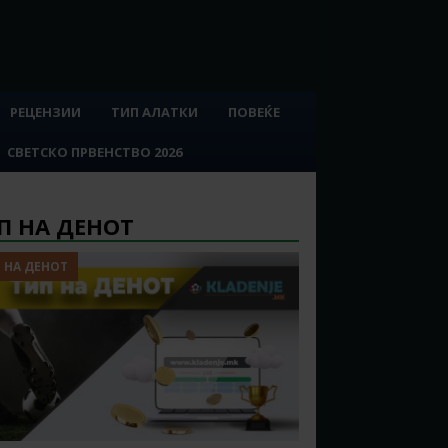
РЕЦЕНЗИИ
ТИП АЛАТКИ
ПОВЕЌЕ
СВЕТСКО ПРВЕНСТВО 2026
П НА ДЕНОТ
 НА ДЕНОТ