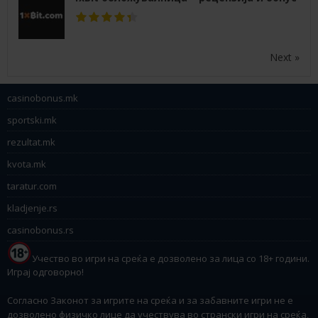
Next »
casinobonus.mk
sportski.mk
rezultat.mk
kvota.mk
taratur.com
kladjenje.rs
casinobonus.rs
Учество во игри на среќа е дозволено за лица со 18+ години.
Играј одговорно!
Согласно Законот за игрите на среќа и за забавните игри не е
дозволено физичко лице да учествува во странски игри на среќа,