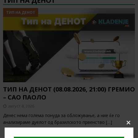
ТИП НА ДЕНОТ
ТИП НА ДЕНОТ
ТИП НА ДЕНОТ (08.08.2026, 21:00) ГРЕМИО
– САО ПАОЛО
август 8, 2026
Денес нема голема понуда за обложување, а ние ќе го
анализираме дуелот од бразилското првенство
[…]
Clos
this
modu