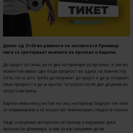
Денес од 21:00 во рамките на англиската Премиер
лига се сретнуваат екипите на Арсенал и Барнли.
До крајот останаа уште два натпревари за Арсенал, а тие во
моментов имаат два бода предност во однос на Манчестер
Сити, па се што треба да направат до крајот е да ја сочуваат
оваа предност и да ја вратат титулата после две децении во
својата витрина.
Барнли нема некој мотив на овој натпревар бидејќи тие веќе
се елиминирани и ќе играат во Чемпионшип следната сезона.
Овде очекуваме интересен натпревар и веруваме дека
Арсенал ќе доминира, а ние за вас решивме да ви