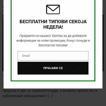
ТИКЕТ НА ДЕНОТ
ТИКЕТ НА ДЕНОТ
БЕСПЛАТНИ ТИПОВИ СЕКОЈА
НЕДЕЛА!
Пријавете се нашиот билтен за да добивате
информации за нови промоции, бонус понуди и
бесплатни типови!
Email
Email
ПРИЈАВИ СЕ
Тикет на денот (недела, 09.08.2026)
август 9, 2026
Пред нас е ден со одлична понуда, а за многу кратко ќе го
одбележиме официјалниот
[…]