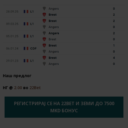
Наш предлог
НГ @
2.00
во
22Bet
РЕГИСТРИРАЈ СЕ НА 22BET И ЗЕМИ ДО 7500
MKD БОНУС