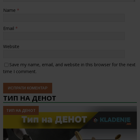
Name
*
Email
*
Website
Save my name, email, and website in this browser for the next
time I comment.
ТИП НА ДЕНОТ
ТИП НА ДЕНОТ