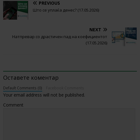
PREVIOUS
Што се уплаќа денес? (17.05.2026)
NEXT
Натпревар со драстичен пад на коефициентот
(17.05.2026)
BE THE FIRST TO COMMENT
Оставете коментар
Default Comments (0)
Facebook Comments
Your email address will not be published.
Comment