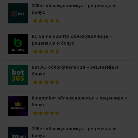
22Bet обложувалница – рецензија и
бонус
BC Game крипто обложувалница –
рецензија и бонус
Bet365 обложувалница – рецензија и
бонус
Kingmaker обложувалница – рецензија и
бонус
20Bet обложувалница – рецензија и
бонус