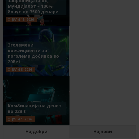
завршницата од
Мундијалот – 100%
бонус до 7500 денари
ЈУЛИ 15, 2026
Зголемени
коефициенти за
поголема добивка во
20Bet
ЈУЛИ 8, 2026
Комбинација на денот
во 22Bit
ЈУЛИ 1, 2026
Најдобри
Најнови