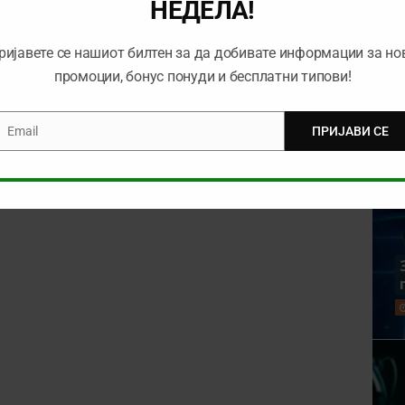
НЕДЕЛА!
ријавете се нашиот билтен за да добивате информации за но
промоции, бонус понуди и бесплатни типови!
Email
ПРИЈАВИ СЕ
mail