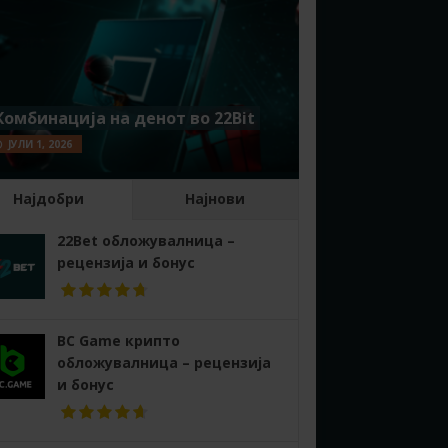
Комбинација на денот во 22Bit
ЈУЛИ 1, 2026
Најдобри
Најнови
22Bet обложувалница –
рецензија и бонус
BC Game крипто
обложувалница – рецензија
и бонус