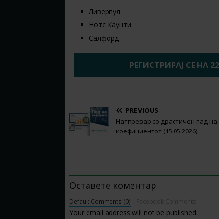
Ливерпул
Нотс Каунти
Салфорд
РЕГИСТРИРАЈ СЕ НА 2
PREVIOUS
Натпревар со драстичен пад на
коефициентот (15.05.2026)
BE THE FIRST TO COMMENT
Оставете коментар
Default Comments (0)
Facebook Comments
Your email address will not be published.