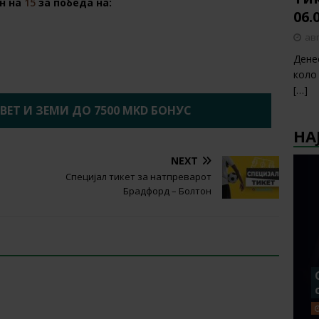
н на
15
за победа на:
06.
авг
Дене
коло
[…]
2BET И ЗЕМИ ДО 7500 MKD БОНУС
НА
NEXT
Специјал тикет за натпреварот
Брадфорд – Болтон