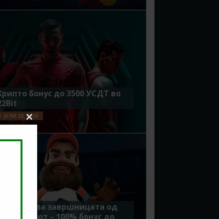
Крипто бонус до 3500 УСДТ во
22Bit
ЈУЛИ 29, 2026
Close
this
module
Идеално за завршницата од
Мундијалот – 100% бонус до