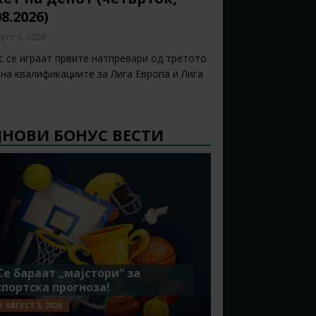
08.2026)
уст 6, 2026
с се играат првите натпревари од третото
 на квалификациите за Лига Европа и Лига
ЈНОВИ БОНУС ВЕСТИ
Се бараат „мајстори“ за
спортска прогноза!
АВГУСТ 5, 2026