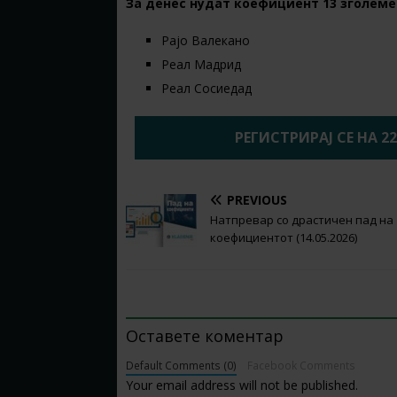
За денес нудат коефициент 13 зголеме
Рајо Валекано
Реал Мадрид
Реал Сосиедад
РЕГИСТРИРАЈ СЕ НА 2
PREVIOUS
Натпревар со драстичен пад на
коефициентот (14.05.2026)
BE THE FIRST TO COMMENT
Оставете коментар
Default Comments (0)
Facebook Comments
Your email address will not be published.