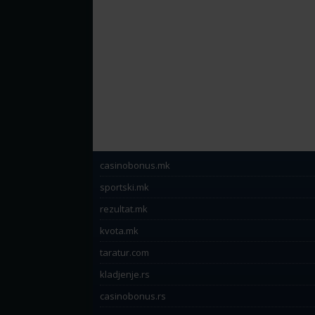
casinobonus.mk
sportski.mk
rezultat.mk
kvota.mk
taratur.com
kladjenje.rs
casinobonus.rs