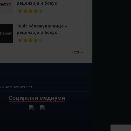
рецензија и бонус
1xBit обложувалница –
рецензија и бонус
Next »
т
ка на приватност
Социјални медиуми