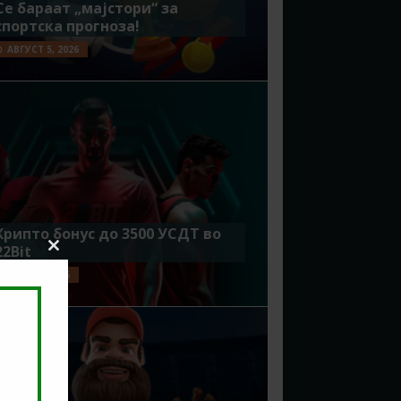
Се бараат „мајстори“ за
спортска прогноза!
АВГУСТ 5, 2026
Крипто бонус до 3500 УСДТ во
22Bit
Close
this
ЈУЛИ 29, 2026
module