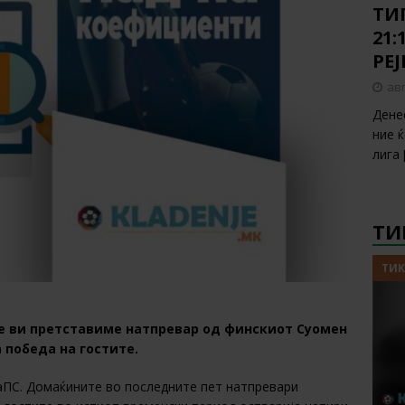
ТИП
21:
РЕ
авг
Дене
ние 
лига
ТИ
ТИК
ќе ви претставиме натпревар од финскиот Суомен
 победа на гостите.
ЈаПС. Домаќините во последните пет натпревари