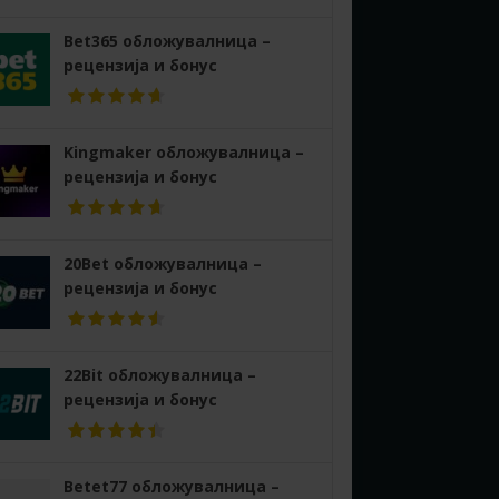
Bet365 обложувалница –
рецензија и бонус
Kingmaker обложувалница –
рецензија и бонус
20Bet обложувалница –
рецензија и бонус
22Bit обложувалница –
рецензија и бонус
Betet77 обложувалница –