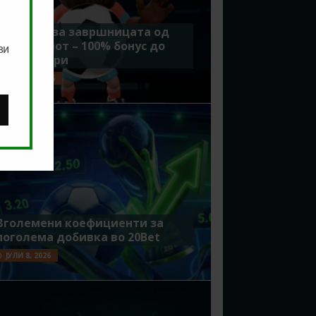
Идеално за завршницата од
Мундијалот – 100% бонус до
ви
7500 денари
ЈУЛИ 15, 2026
Зголемени коефициенти за
поголема добивка во 20Bet
ЈУЛИ 8, 2026