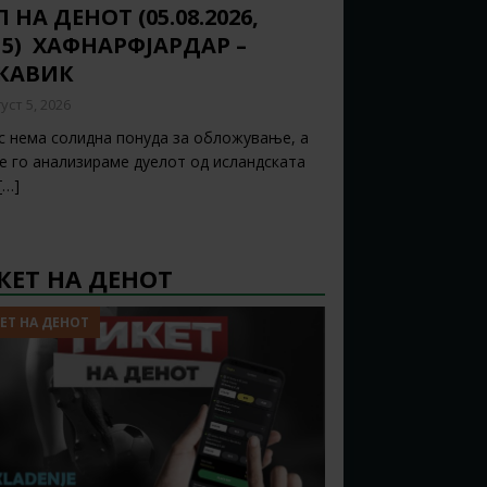
 НА ДЕНОТ (05.08.2026,
15) ХАФНАРФЈАРДАР –
ЈКАВИК
уст 5, 2026
с нема солидна понуда за обложување, а
ќе го анализираме дуелот од исландската
[…]
КЕТ НА ДЕНОТ
ЕТ НА ДЕНОТ