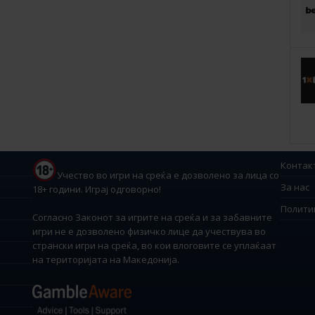
Контак
Учество во игри на среќа е дозволено за лица со
За нас
18+ години. Играј одговорно!
Полити
Согласно Законот за игрите на среќа и за забавните
игри не е дозволено физичко лице да учествува во
странски игри на среќа, во кои влоговите се уплаќаат
на територијата на Македонија.