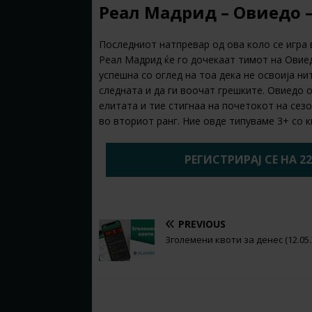
Реал Мадрид – Овиедо –
Последниот натпревар од ова коло се игра
Реал Мадрид ќе го дочекаат тимот на Овие
успешна со оглед на тоа дека не освоија нит
следната и да ги воочат грешките. Овиедо о
елитата и тие стигнаа на почетокот на сезо
во вториот ранг. Ние овде типуваме 3+ со 
РЕГИСТРИРАЈ СЕ НА 2
PREVIOUS
Зголемени квоти за денес (12.05.
BE THE FIRST TO COMMENT