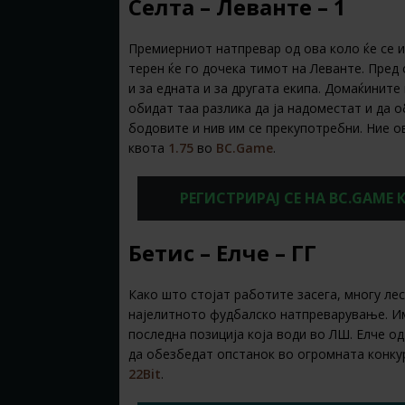
Селта – Леванте – 1
Премиерниот натпревар од ова коло ќе се и
терен ќе го дочека тимот на Леванте. Пред
и за едната и за другата екипа. Домаќините
обидат таа разлика да ја надоместат и да 
бодовите и нив им се прекупотребни. Ние о
квота
1.75
во
BC.Game
.
РЕГИСТРИРАЈ СЕ НА BC.GAME
Бетис – Елче – ГГ
Како што стојат работите засега, многу ле
најелитното фудбалско натпреварување. Име
последна позиција која води во ЛШ. Елче од
да обезбедат опстанок во огромната конкур
22Bit
.