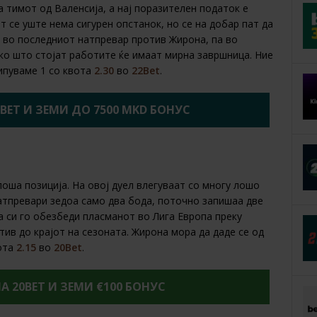
 тимот од Валенсија, а нај поразителен податок е
т се уште нема сигурен опстанок, но се на добар пат да
и во последниот натпревар против Жирона, па во
ко што стојат работите ќе имаат мирна завршница. Ние
ипуваме 1 со квота
2.30
во
22Bet
.
2BET И ЗЕМИ ДО 7500 MKD БОНУС
лоша позиција. На овој дуел влегуваат со многу лошо
атпревари зедоа само два бода, поточно запишаа две
а си го обезбеди пласманот во Лига Европа преку
отив до крајот на сезоната. Жирона мора да даде се од
вота
2.15
во
20Bet
.
НА 20BET И ЗЕМИ €100 БОНУС