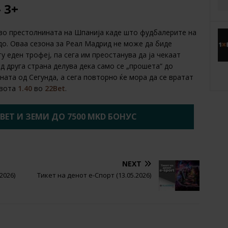
 3+
 во престолнината на Шпанија каде што фудбалерите на
до. Оваа сезона за Реал Мадрид не може да биде
у еден трофеј, па сега им преостанува да ја чекаат
д друга страна делува дека само се „прошета“ до
ната од Сегунда, а сега повторно ќе мора да се вратат
квота
1.40
во
22Bet
.
2BET И ЗЕМИ ДО 7500 MKD БОНУС
NEXT
2026)
Тикет на денот е-Спорт (13.05.2026)