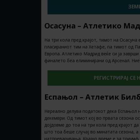
ЗЕМИ
Осасуна – Атлетико Мад
На три кола пред крајот, тимот на Осасуна 
пласираниот тим на Хетафе, па тимот од П
Европа. Атлетико Мадрид веќе си ја заврши
финалето беа елиминирани од Арсенал. Ние
РЕГИСТРИРАЈ СЕ 
Еспањол – Атлетик Билб
Нереално делува податокот дека Еспањол н
декември. Од тимот кој во првата сезона о
дојдовме до тоа на три кола пред крајот да
што тоа беше случај во минатата сезона, а
натпреварувања. Крајно време е за триумф