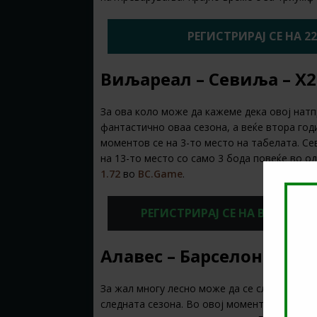
РЕГИСТРИРАЈ СЕ НА 2
Виљареал – Севиља – Х2
За ова коло може да кажеме дека овој натп
фантастично оваа сезона, а веќе втора год
моментов се на 3-то место на табелата. Се
на 13-то место со само 3 бода повеќе во од
1.72
во
BC.Game
.
РЕГИСТРИРАЈ СЕ НА BC.GAME
Алавес – Барселона – 1Х
За жал многу лесно може да се случи ситуац
следната сезона. Во овој момент се во опа