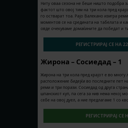
Ниту оваа сезона не беше ништо подобра за
фактот што овој тим на три кола пред крајо
го остварат тоа. Рајо Валекано изигра рем
моментов се на средината на табелата и ка
овде очекуваме домаќините да победат и т
РЕГИСТРИРАЈ СЕ НА 2
Жирона – Сосиедад – 1
Жирона на три кола пред крајот е во многу 
расположение бидејќи во последните пет н
реми и три порази. Сосиедад од друга стран
шпанскиот куп, па сега за нив нема некој м
себе на овој дуел, а ние предлагаме 1 со к
РЕГИСТРИРАЈ СЕ 