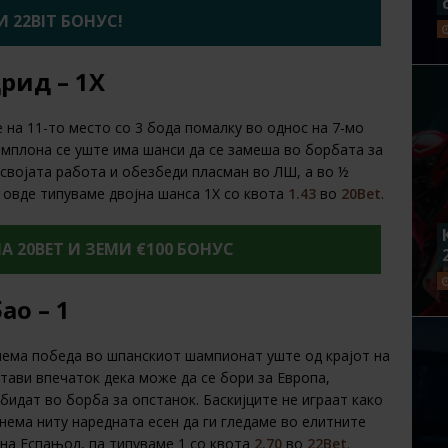
 22BIT БОНУС!
рид – 1Х
е на 11-то место со 3 бода помалку во однос на 7-мо
амплона се уште има шанси да се замеша во борбата за
 својата работа и обезбеди пласман во ЛШ, а во ½
 овде типуваме двојна шанса 1Х со квота
1.43
во
20Bet
.
НА 20BET И ЗЕМИ €100 БОНУС
ао – 1
ема победа во шпанскиот шампионат уште од крајот на
стави впечаток дека може да се бори за Европа,
 бидат во борба за опстанок. Баскијците не играат како
 нема ниту наредната есен да ги гледаме во елитните
 на Еспањол, па типуваме 1 со квота
2.70
во
22Bet
.