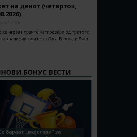
ет на денот (четврток,
08.2026)
уст 6, 2026
с се играат првите натпревари од третото
 на квалификациите за Лига Европа и Лига
ЈНОВИ БОНУС ВЕСТИ
Се бараат „мајстори“ за