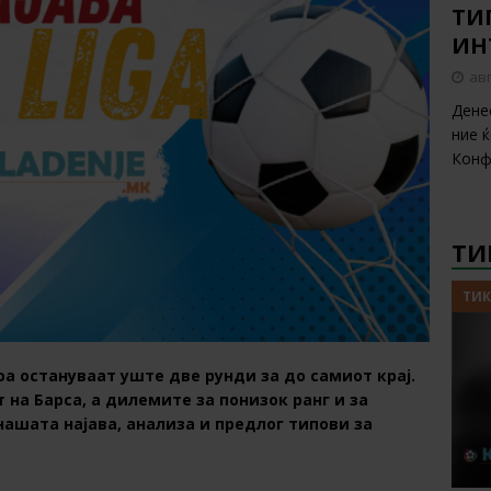
ТИП
ИН
авг
Дене
ние 
Конф
ТИ
ТИК
тоа остануваат уште две рунди за до самиот крај.
 на Барса, а дилемите за понизок ранг и за
нашата најава, анализа и предлог типови за