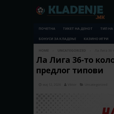
ПОЧЕТНА
ТИКЕТ НА ДЕНОТ
ТИП НА
БОНУСИ ЗА КЛАДЕЊЕ
КАЗИНО ИГРИ
HOME
UNCATEGORIZED
Ла Лига 36-
Ла Лига 36-то коло
предлог типови
мај 12, 2026
Viktor
Uncategorized