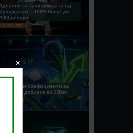
Идеално за завршницата од
Мундијалот – 100% бонус до
7500 денари
ЈУЛИ 15, 2026
Close
this
module
Зголемени коефициенти за
поголема добивка во 20Bet
ЈУЛИ 8, 2026