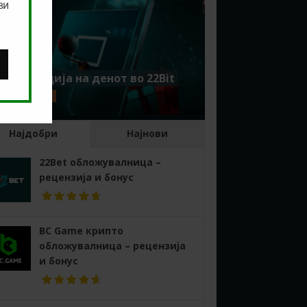
ви
Комбинација на денот во 22Bit
ЈУЛИ 1, 2026
Најдобри
Најнови
22Bet обложувалница –
рецензија и бонус
BC Game крипто
обложувалница – рецензија
и бонус