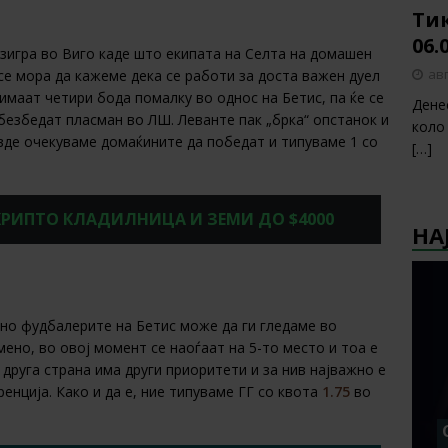
Тик
06.
зигра во Виго каде што екипата на Селта на домашен
авг
 се мора да кажеме дека се работи за доста важен дуел
 имаат четири бода помалку во однос на Бетис, па ќе се
Дене
обезбедат пласман во ЛШ. Леванте пак „брка“ опстанок и
коло
вде очекуваме домаќините да победат и типуваме 1 со
[…]
 КРИПТО КЛАДИЛНИЦА И ЗЕМИ ДО $4000
НА
сно фудбалерите на Бетис може да ги гледаме во
но, во овој момент се наоѓаат на 5-то место и тоа е
 друга страна има други приоритети и за нив најважно е
енција. Како и да е, ние типуваме ГГ со квота
1.75
во