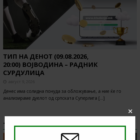
ТИП НА ДЕНОТ (09.08.2026,
20:00) ВОЈВОДИНА – РАДНИК
СУРДУЛИЦА
август 9, 2026
Денес има солидна понуда за обложување, а ние ќе го
анализираме дуелот од српската Суперлига
[…]
Clos
this
ТИКЕТ НА ДЕНОТ
modu
ТИКЕТ НА ДЕНОТ