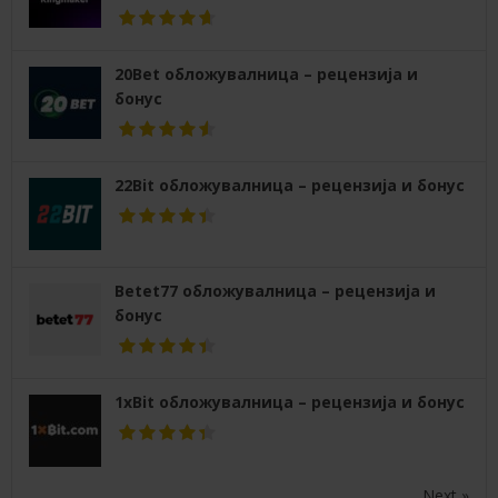
20Bet обложувалница – рецензија и
бонус
22Bit обложувалница – рецензија и бонус
Betet77 обложувалница – рецензија и
бонус
1xBit обложувалница – рецензија и бонус
Next »