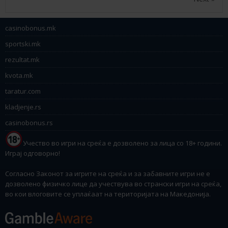
casinobonus.mk
sportski.mk
rezultat.mk
kvota.mk
taratur.com
kladjenje.rs
casinobonus.rs
Учество во игри на среќа е дозволено за лица со 18+ години.
Играј одговорно!
Согласно Законот за игрите на среќа и за забавните игри не е
дозволено физичко лице да учествува во странски игри на среќа,
во кои влоговите се уплаќаат на територијата на Македонија.