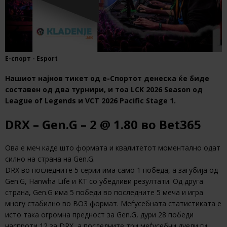
Е-спорт - Esport
Нашиот најнов тикет од е-Спортот денеска ќе биде
составен од два турнири, и тоа LCK 2026 Season од
League of Legends и VCT 2026 Pacific Stage 1.
DRX – Gen.G – 2 @ 1.80 во Bet365
Ова е меч каде што формата и квалитетот моментално одат
силно на страна на Gen.G.
DRX во последните 5 серии има само 1 победа, а загубија од
Gen.G, Hanwha Life и KT со убедливи резултати. Од друга
страна, Gen.G има 5 победи во последните 5 меча и игра
многу стабилно во BO3 формат. Меѓусебната статистиката е
исто така огромна предност за Gen.G, дури 28 победи
наспроти 12 за DRX, а последните три меѓусебни дуели ги