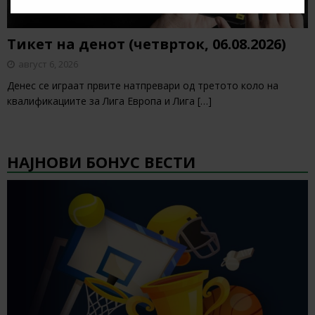
Тикет на денот (четврток, 06.08.2026)
август 6, 2026
Денес се играат првите натпревари од третото коло на
квалификациите за Лига Европа и Лига
[…]
НАЈНОВИ БОНУС ВЕСТИ