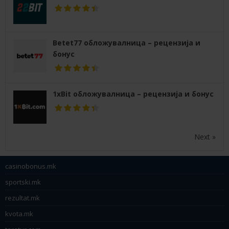
Betet77 обложувалница – рецензија и
бонус
1xBit обложувалница – рецензија и бонус
Next »
casinobonus.mk
sportski.mk
rezultat.mk
kvota.mk