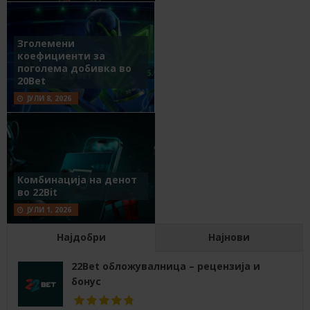
Зголемени
коефициенти за
поголема добивка во
20Bet
ЈУЛИ 8, 2026
Комбинација на денот
во 22Bit
ЈУЛИ 1, 2026
Најдобри
Најнови
22Bet обложувалница – рецензија и
бонус