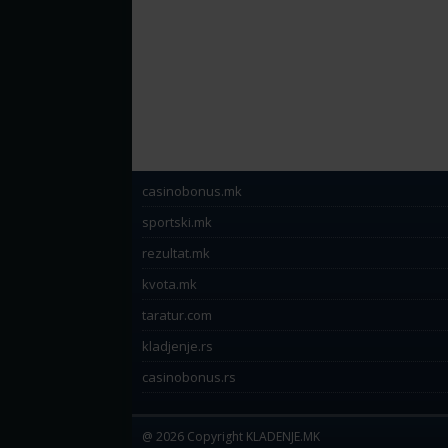
casinobonus.mk
sportski.mk
rezultat.mk
kvota.mk
taratur.com
kladjenje.rs
casinobonus.rs
@ 2026 Copyright KLADENJE.MK