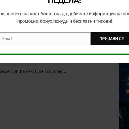
НЕДЕЛА!
ријавете се нашиот билтен за да добивате информации за но
промоции, бонус понуди и бесплатни типови!
Email
ПРИЈАВИ СЕ
mail
rowser for the next time I comment.