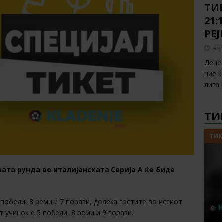
ТИП
21:
РЕ
авг
Дене
ние 
лига
ТИ
ТИК
вата рунда во италијанската Серија А ќе биде
победи, 8 реми и 7 порази, додека гостите во истиот
 учинок е 5 победи, 8 реми и 9 порази.