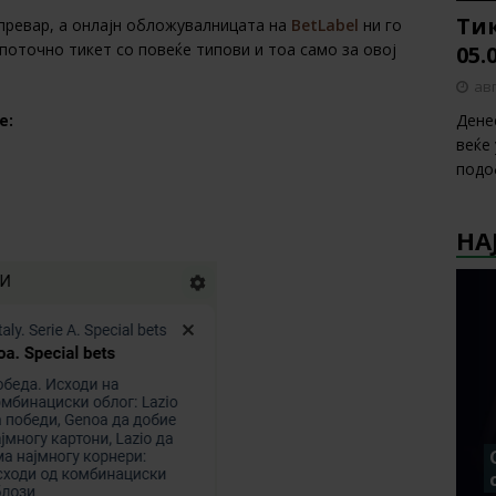
Тик
превар, а онлајн обложувалницата на
BetLabel
ни го
 поточно тикет со повеќе типови и тоа само за овој
05.
авг
Дене
е:
веќе
подо
НА