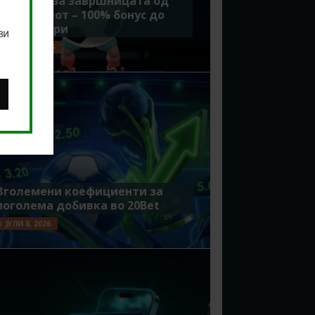
Идеално за завршницата од
Мундијалот – 100% бонус до
7500 денари
ви
ЈУЛИ 15, 2026
Зголемени коефициенти за
поголема добивка во 20Bet
ЈУЛИ 8, 2026