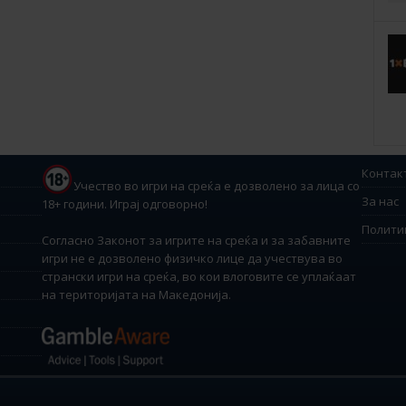
Контак
Учество во игри на среќа е дозволено за лица со
За нас
18+ години. Играј одговорно!
Полити
Согласно Законот за игрите на среќа и за забавните
игри не е дозволено физичко лице да учествува во
странски игри на среќа, во кои влоговите се уплаќаат
на територијата на Македонија.