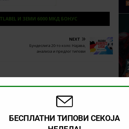
ETLABEL И ЗЕМИ 6000 МКД БОНУС
NEXT
Бундеслига 20-то коло: Најава,
анализа и предлог типови
БЕСПЛАТНИ ТИПОВИ СЕКОЈА