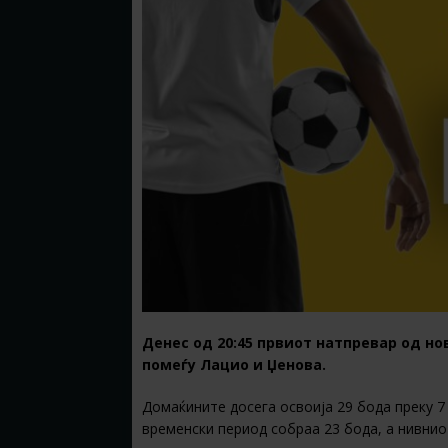
Денес од 20:45 првиот натпревар од но
помеѓу Лацио и Џенова.
Домаќините досега освоија 29 бода преку 7 
временски период собраа 23 бода, а нивниот