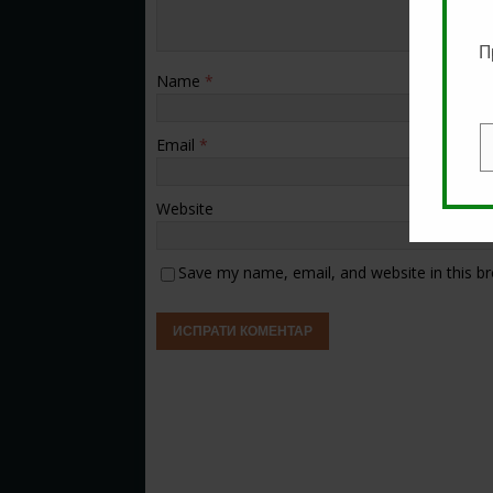
П
Name
*
Email
*
E
Website
Save my name, email, and website in this b