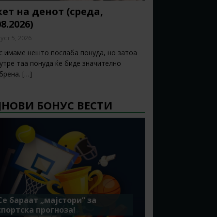
ет на денот (среда,
08.2026)
уст 5, 2026
с имаме нешто послаба понуда, но затоа
 утре таа понуда ќе биде значително
брена.
[…]
ЈНОВИ БОНУС ВЕСТИ
Се бараат „мајстори“ за
спортска прогноза!