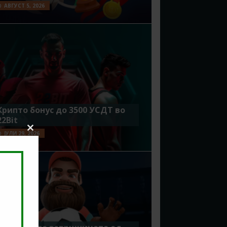
АВГУСТ 5, 2026
Крипто бонус до 3500 УСДТ во
22Bit
ЈУЛИ 29, 2026
Close
this
module