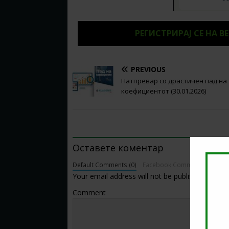
РЕГИСТРИРАЈ СЕ НА B
PREVIOUS
Натпревар со драстичен пад на
коефициентот (30.01.2026)
BE THE FIRST TO COMMENT
Оставете коментар
Default Comments (0)
Facebook Comments
Your email address will not be published.
Comment