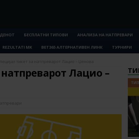
 ДЕНОТ
БЕСПЛАТНИ ТИПОВИ
АНАЛИЗА НА НАТПРЕВАРИ
REZULTATI MK
BET365 АЛТЕРНАТИВЕН ЛИНК
ТУРНИРИ
пецијал тикет за натпреварот Лацио – Џенова
ТИ
 натпреварот Лацио –
ТИП
натпревари