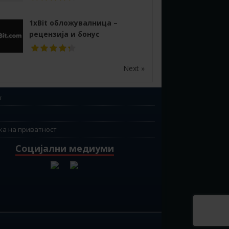
1xBit обложувалница –
рецензија и бонус
Next »
т
ка на приватност
Социјални медиуми