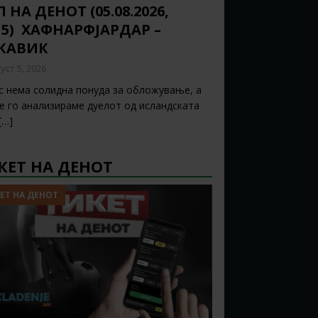
 НА ДЕНОТ (05.08.2026,
15) ХАФНАРФЈАРДАР –
ЈКАВИК
уст 5, 2026
с нема солидна понуда за обложување, а
ќе го анализираме дуелот од исландската
[…]
КЕТ НА ДЕНОТ
ЕТ НА ДЕНОТ