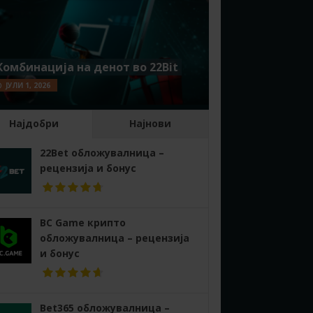
Комбинација на денот во 22Bit
ЈУЛИ 1, 2026
Најдобри
Најнови
22Bet обложувалница –
рецензија и бонус
BC Game крипто
обложувалница – рецензија
и бонус
Bet365 обложувалница –