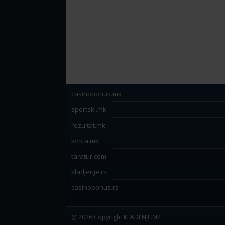
casinobonus.mk
sportski.mk
rezultat.mk
kvota.mk
taratur.com
kladjenje.rs
casinobonus.rs
@ 2026 Copyright KLADENJE.MK