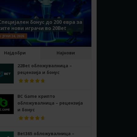
Специјален бонус до 200 евра за
сите нови играчи во 20Bet
ЈУНИ 24, 2026
Најдобри
Најнови
22Bet обложувалница –
рецензија и бонус
BC Game крипто
обложувалница – рецензија
и бонус
Bet365 обложувалница –