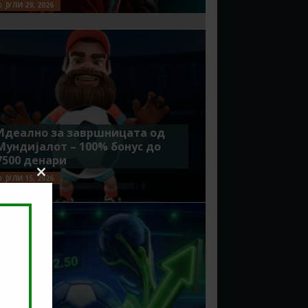
ЈУЛИ 29, 2026
Идеално за завршницата од
Мундијалот – 100% бонус до
7500 денари
ЈУЛИ 15, 2026
Close
this
module