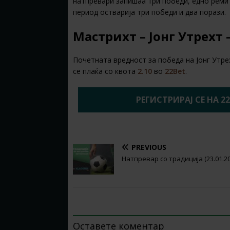
натпревари запишаа три победи, едно реми 
период остварија три победи и два порази.
Мастрихт – Јонг Утрехт –
Почетната вредност за победа на Јонг Утре
се плаќа со квота
2.10
во
22Bet
.
РЕГИСТРИРАЈ СЕ НА 2
PREVIOUS
Натпревар со традиција (23.01.20
BE THE FIRST TO COMMENT
Оставете коментар