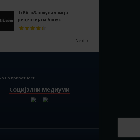
1xBit обложувалница –
рецензија и бонус
Next »
т
ка на приватност
Социјални медиуми