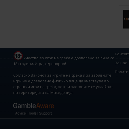
Контак
Учество во игри на среќа е дозволено за лица со
За нас
18+ години. Играј одговорно!
Полити
Согласно Законот за игрите на среќа и за забавните
игри не е дозволено физичко лице да учествува во
странски игри на среќа, во кои влоговите се уплаќаат
на територијата на Македонија.