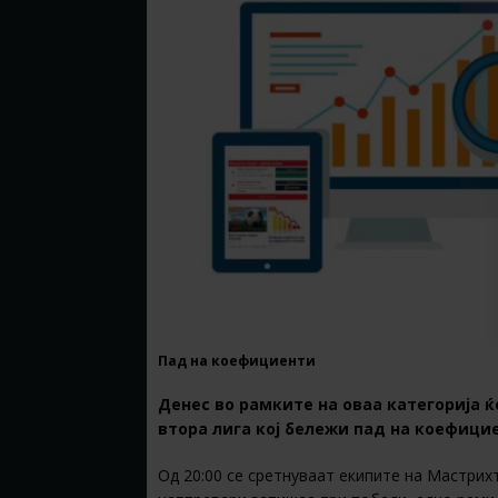
Пад на коефициенти
Денес во рамките на оваа категорија 
втора лига кој бележи пад на коефицие
Од 20:00 се сретнуваат екипите на Мастрих