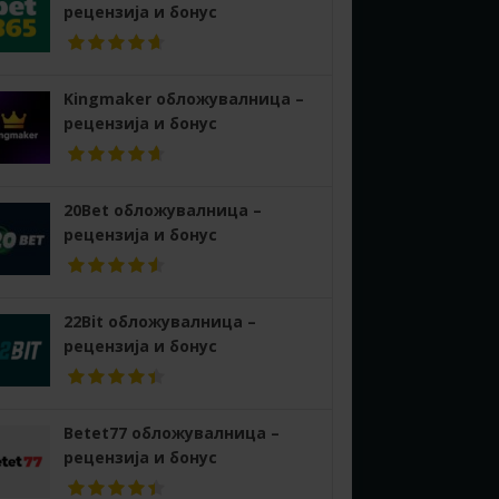
рецензија и бонус
Kingmaker обложувалница –
рецензија и бонус
20Bet обложувалница –
рецензија и бонус
22Bit обложувалница –
рецензија и бонус
Betet77 обложувалница –
рецензија и бонус