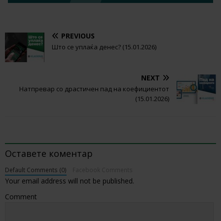
PREVIOUS
Што се уплаќа денес? (15.01.2026)
NEXT
Натпревар со драстичен пад на коефициентот
(15.01.2026)
BE THE FIRST TO COMMENT
Оставете коментар
Default Comments (0)
Facebook Comments
Your email address will not be published.
Comment