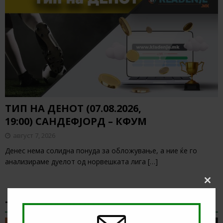
ТИП НА ДЕНОТ (07.08.2026,
19:00) САНДЕФЈОРД – КФУМ
август 7, 2026
Денес нема солидна понуда за обложување, а ние ќе го
анализираме дуелот од норвешката лига
[…]
Clos
this
ТИКЕТ НА ДЕНОТ
modu