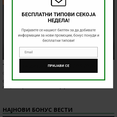
ТИКЕТ НА ДЕНОТ
БЕСПЛАТНИ ТИПОВИ СЕКОЈА
НЕДЕЛА!
Пријавете се нашиот билтен за да добивате
информации за нови промоции, бонус понуди и
бесплатни типови!
Email
Email
Тикет на денот (петок, 07.08.2026)
ПРИЈАВИ СЕ
август 7, 2026
Овој викенд веќе бележиме старт на послабите европски
лиги, а за кратко ќе започнат и
[…]
НАЈНОВИ БОНУС ВЕСТИ