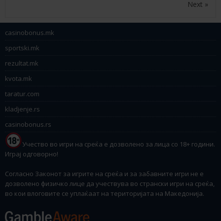
Next »
casinobonus.mk
sportski.mk
rezultat.mk
kvota.mk
taratur.com
kladjenje.rs
casinobonus.rs
Учество во игри на среќа е дозволено за лица со 18+ години.
Играј одговорно!
Согласно Законот за игрите на среќа и за забавните игри не е
дозволено физичко лице да учествува во странски игри на среќа,
во кои влоговите се уплаќаат на територијата на Македонија.