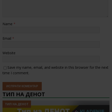
Name
*
Email
*
Website
Save my name, email, and website in this browser for the next
time I comment.
ТИП НА ДЕНОТ
ТИП НА ДЕНОТ