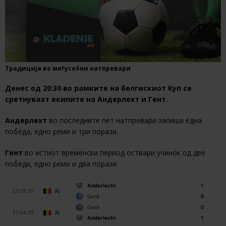
Традиција во меѓусебни натпревари
Денес од 20:30 во рамките на белгискиот Куп се
сретнуваат екипите на Андерлехт и Гент.
Андерлехт
во последните пет натпревари запиша една
победа, едно реми и три порази.
Гент
во истиот временски период оствари учинок од две
победи, едно реми и два порази.