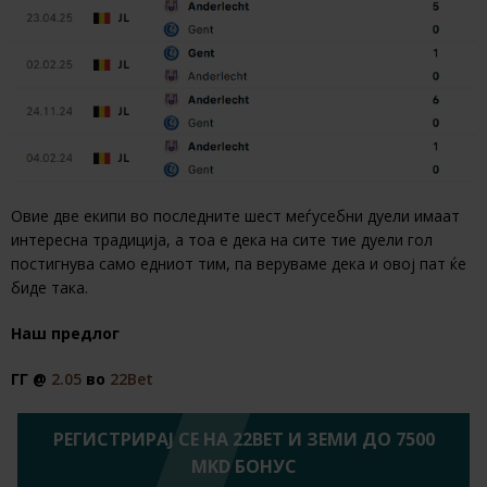
Овие две екипи во последните шест меѓусебни дуели имаат
интересна традиција, а тоа е дека на сите тие дуели гол
постигнува само едниот тим, па веруваме дека и овој пат ќе
биде така.
Наш предлог
ГГ @
2.05
во
22Bet
РЕГИСТРИРАЈ СЕ НА 22BET И ЗЕМИ ДО 7500
MKD БОНУС