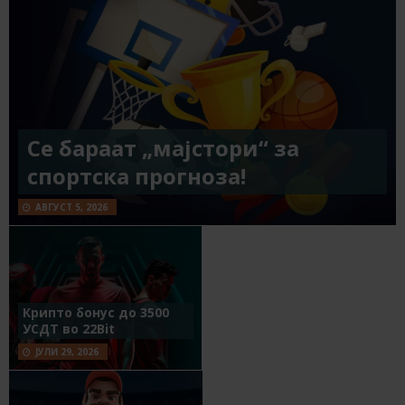
Се бараат „мајстори“ за
спортска прогноза!
АВГУСТ 5, 2026
Крипто бонус до 3500
УСДТ во 22Bit
ЈУЛИ 29, 2026