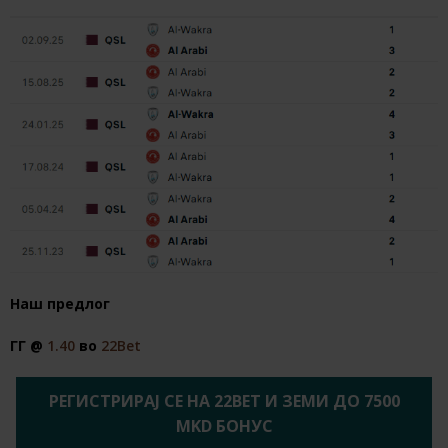
Наш предлог
ГГ @
1.40
во
22Bet
РЕГИСТРИРАЈ СЕ НА 22BET И ЗЕМИ ДО 7500
MKD БОНУС