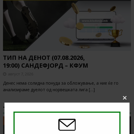
ТИП НА ДЕНОТ (07.08.2026,
19:00) САНДЕФЈОРД – КФУМ
август 7, 2026
Денес нема солидна понуда за обложување, а ние ќе го
анализираме дуелот од норвешката лига
[…]
Clos
this
ТИКЕТ НА ДЕНОТ
modu
ТИКЕТ НА ДЕНОТ