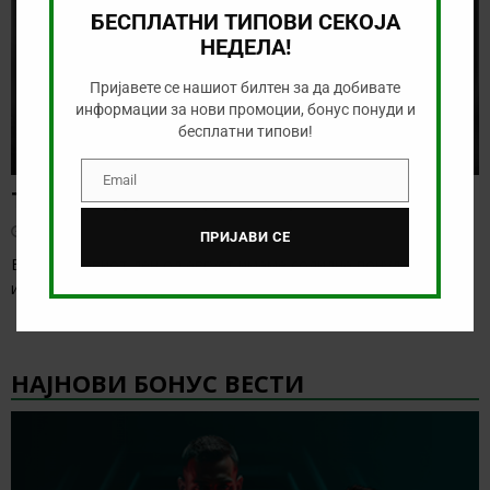
БЕСПЛАТНИ ТИПОВИ СЕКОЈА
НЕДЕЛА!
Пријавете се нашиот билтен за да добивате
информации за нови промоции, бонус понуди и
бесплатни типови!
Email
Email
Тикет на денот (сабота, 01.08.2026)
август 1, 2026
ПРИЈАВИ СЕ
Веќе во првиот ден од август имаме солидна понуда, а во
иднина таа ќе биде
[…]
НАЈНОВИ БОНУС ВЕСТИ