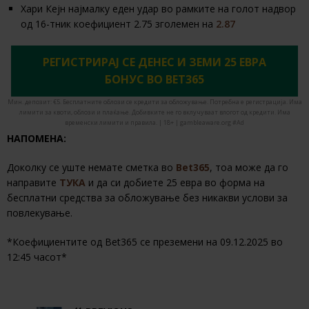
Хари Кејн најмалку еден удар во рамките на голот надвор
од 16-тник коефициент 2.75 зголемен на
2.87
РЕГИСТРИРАЈ СЕ ДЕНЕС И ЗЕМИ 25 ЕВРА
БОНУС ВО BET365
Мин. депозит: €5. Бесплатните облози се кредити за обложување. Потребна е регистрација. Има
лимити за квоти, облози и плаќање. Добивките не го вклучуваат влогот од кредити. Има
временски лимити и правила. | 18+ | gambleaware.org #Ad
НАПОМЕНА:
Доколку се уште немате сметка во
Bet365
, тоа може да го
направите
ТУКА
и да си добиете 25 евра во форма на
бесплатни средства за обложување без никакви услови за
повлекување.
*Коефициентите од Bet365 се преземени на 09.12.2025 во
12:45 часот*