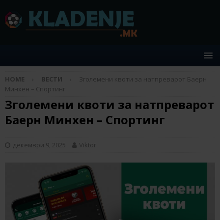
HOME
ВЕСТИ
Зголемени квоти за натпреварот Баерн
Минхен – Спортинг
Зголемени квоти за натпреварот
Баерн Минхен – Спортинг
декември 9, 2025
Viktor