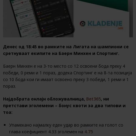
Денес од 18:45 во рамките на Лигата на шампиони се
сретнуваат екипите на Баерн Минхен и Спортинг.
Баерн Минхен е на 3-то место со 12 освоени бода преку 4
победи, 0 реми и 1 пораз, додека Спортинг е на 8-та позиција
со 10 бода кои ги имаат освоено преку 3 победи, 1 реми и 1
пораз.
Најдобрата онлајн обложувалница,
Bet365
, ни
претстави зголемени – бонус квоти за два типови и
тоа:
Упамекано најмалку еден удар во рамките на голот со
глава коефициент 4.33 зголемен на
4.75