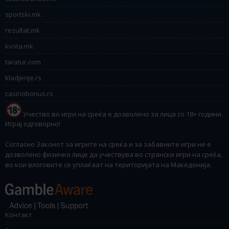
sportski.mk
rezultat.mk
kvota.mk
taratur.com
kladjenje.rs
casinobonus.rs
Учество во игри на среќа е дозволено за лица со 18+ години.
Играј одговорно!
Согласно Законот за игрите на среќа и за забавните игри не е
дозволено физичко лице да учествува во странски игри на среќа,
во кои влоговите се уплаќаат на територијата на Македонија.
Контакт