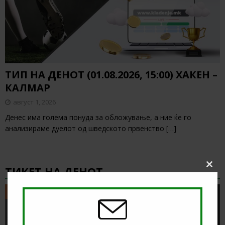
ТИП НА ДЕНОТ (01.08.2026, 15:00) ХАКЕН –
КАЛМАР
август 1, 2026
Денес има голема понуда за обложување, а ние ќе го
анализираме дуелот од шведското првенство
[…]
ТИКЕТ НА ДЕНОТ
Clos
this
modu
ТИКЕТ НА ДЕНОТ