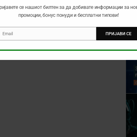
ријавете се нашиот билтен за да добивате информации за но
промоции, бонус понуди и бесплатни типови!
Email
ПРИЈАВИ СЕ
mail