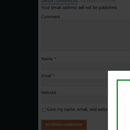
Default Comments (0)
Facebook Comments
Your email address will not be published.
Comment
Name
*
Email
*
Website
Save my name, email, and website in this b