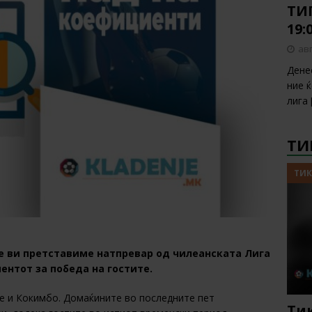
ТИП
19:
авг
Дене
ние 
лига
ТИ
ТИК
ќе ви претставиме натпревар од чилеанската Лига
ентот за победа на гостите.
иле и Кокимбо. Домаќините во последните пет
Тик