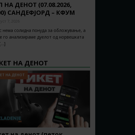
 НА ДЕНОТ (07.08.2026,
00) САНДЕФЈОРД – КФУМ
уст 7, 2026
с нема солидна понуда за обложување, а
ќе го анализираме дуелот од норвешката
[…]
КЕТ НА ДЕНОТ
ЕТ НА ДЕНОТ
ет на денот (петок,