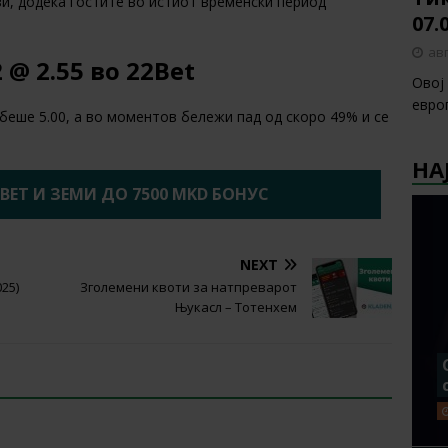
и, додека гостите во истиот временски период
07.
авг
 @ 2.55 во 22Bet
Овој
европ
беше 5.00, а во моментов бележи пад од скоро 49% и се
НА
2BET И ЗЕМИ ДО 7500 MKD БОНУС
NEXT
25)
Зголемени квоти за натпреварот
Њукасл – Тотенхем