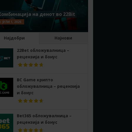
Комбинација на денот во 22Bit
ЈУЛИ 1, 2026
Најдобри
Најнови
22Bet обложувалница –
рецензија и бонус
BC Game крипто
обложувалница – рецензија
и бонус
Bet365 обложувалница –
рецензија и бонус