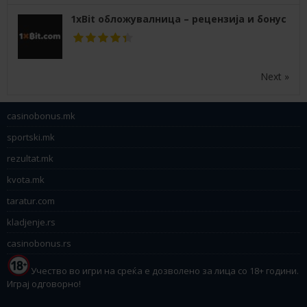
1xBit обложувалница – рецензија и бонус
Next »
casinobonus.mk
sportski.mk
rezultat.mk
kvota.mk
taratur.com
kladjenje.rs
casinobonus.rs
Учество во игри на среќа е дозволено за лица со 18+ години.
Играј одговорно!