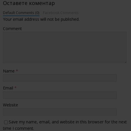
Оставете коментар
Default Comments (0)
Facebook Comments
Your email address will not be published.
Comment
Name
*
Email
*
Website
Save my name, email, and website in this browser for the next
time I comment.