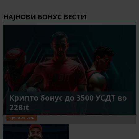
НАЈНОВИ БОНУС ВЕСТИ
Крипто бонус до 3500 УСДТ во
22Bit
ЈУЛИ 29, 2026