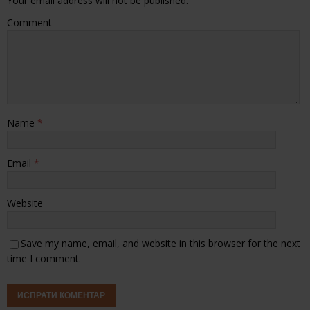
Your email address will not be published.
Comment
Name
*
Email
*
Website
Save my name, email, and website in this browser for the next
time I comment.