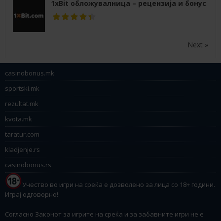
1xBit обложувалница – рецензија и бонус
Next »
casinobonus.mk
sportski.mk
rezultat.mk
kvota.mk
taratur.com
kladjenje.rs
casinobonus.rs
Учество во игри на среќа е дозволено за лица со 18+ години.
Играј одговорно!
Согласно Законот за игрите на среќа и за забавните игри не е