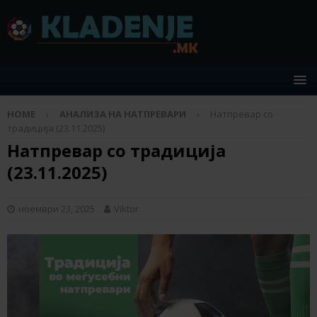
HOME
АНАЛИЗА НА НАТПРЕВАРИ
Натпревар со
традиција (23.11.2025)
Натпревар со традиција
(23.11.2025)
ноември 23, 2025
Viktor