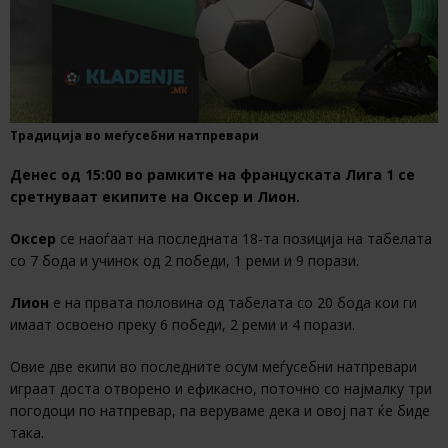
Традиција во меѓусебни натпревари
Денес од 15:00 во рамките на француската Лига 1 се
сретнуваат екипите на Оксер и Лион.
Оксер
се наоѓаат на последната 18-та позиција на табелата
со 7 бода и учинок од 2 победи, 1 реми и 9 порази.
Лион
е на првата половина од табелата со 20 бода кои ги
имаат освоено преку 6 победи, 2 реми и 4 порази.
Овие две екипи во последните осум меѓусебни натпревари
играат доста отворено и ефикасно, поточно со најмалку три
погодоци по натпревар, па веруваме дека и овој пат ќе биде
така.