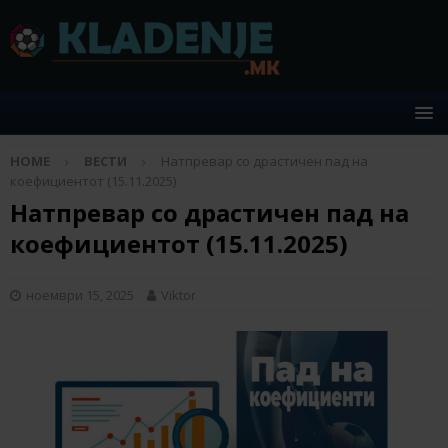
HOME
ВЕСТИ
Натпревар со драстичен пад на
коефициентот (15.11.2025)
Натпревар со драстичен пад на
коефициентот (15.11.2025)
ноември 15, 2025
Viktor