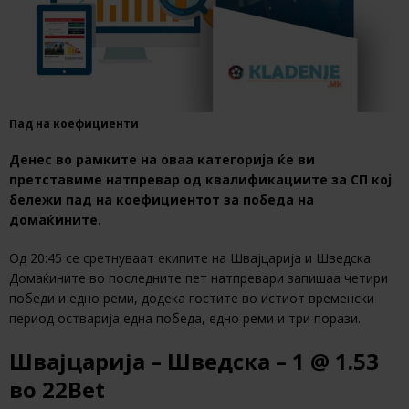
Пад на коефициенти
Денес во рамките на оваа категорија ќе ви
претставиме натпревар од квалификациите за СП кој
бележи пад на коефициентот за победа на
домаќините.
Од 20:45 се сретнуваат екипите на Швајцарија и Шведска.
Домаќините во последните пет натпревари запишаа четири
победи и едно реми, додека гостите во истиот временски
период остварија една победа, едно реми и три порази.
Швајцарија – Шведска – 1 @ 1.53
во 22Bet