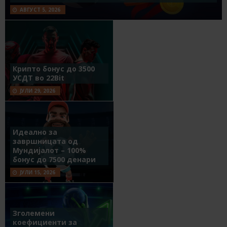
АВГУСТ 5, 2026
Крипто бонус до 3500
УСДТ во 22Bit
ЈУЛИ 29, 2026
Идеално за
завршницата од
Мундијалот – 100%
бонус до 7500 денари
ЈУЛИ 15, 2026
Зголемени
коефициенти за