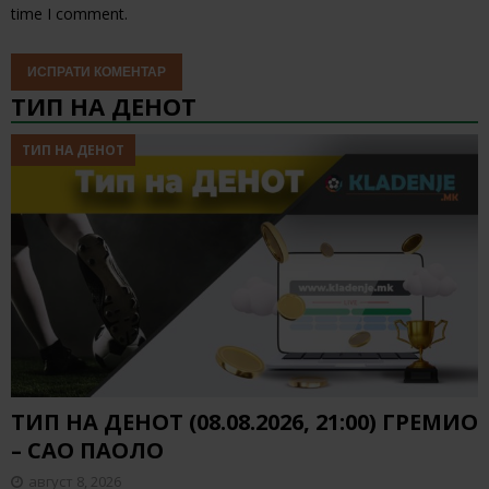
time I comment.
ТИП НА ДЕНОТ
ТИП НА ДЕНОТ
ТИП НА ДЕНОТ (08.08.2026, 21:00) ГРЕМИО
– САО ПАОЛО
август 8, 2026