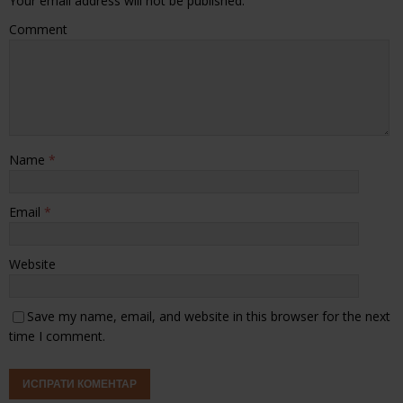
Your email address will not be published.
Comment
Name
*
Email
*
Website
Save my name, email, and website in this browser for the next
time I comment.