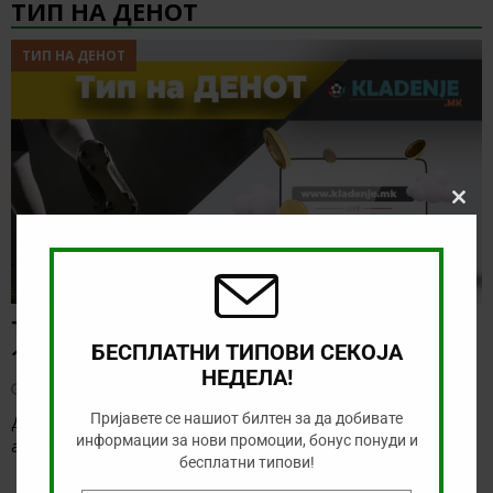
ТИП НА ДЕНОТ
ТИП НА ДЕНОТ
Clos
this
modu
ТИП НА ДЕНОТ (07.08.2026,
БЕСПЛАТНИ ТИПОВИ СЕКОЈА
19:00) САНДЕФЈОРД – КФУМ
НЕДЕЛА!
август 7, 2026
Пријавете се нашиот билтен за да добивате
Денес нема солидна понуда за обложување, а ние ќе го
информации за нови промоции, бонус понуди и
анализираме дуелот од норвешката лига
[…]
бесплатни типови!