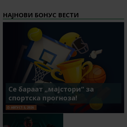
НАЈНОВИ БОНУС ВЕСТИ
Се бараат „мајстори“ за
спортска прогноза!
АВГУСТ 5, 2026