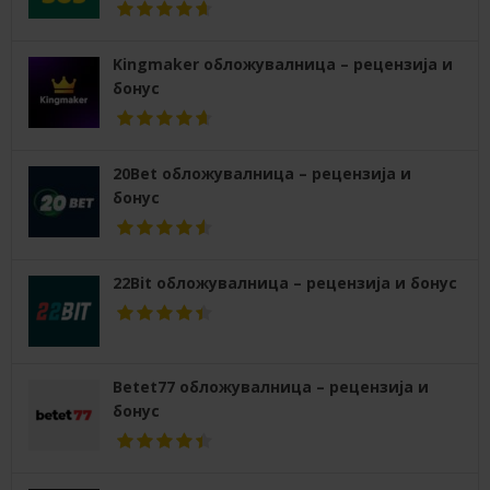
Kingmaker обложувалница – рецензија и
бонус
20Bet обложувалница – рецензија и
бонус
22Bit обложувалница – рецензија и бонус
Betet77 обложувалница – рецензија и
бонус