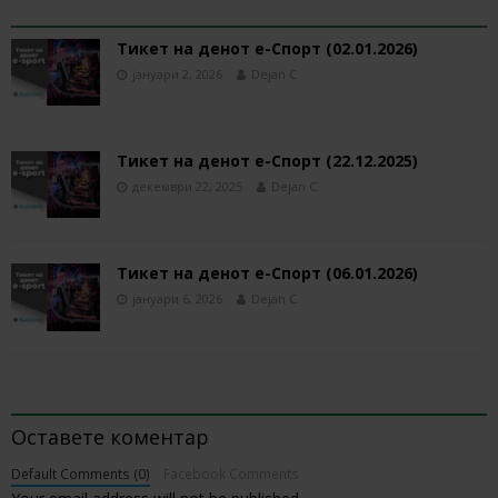
RELATED ARTICLES
Тикет на денот е-Спорт (02.01.2026)
јануари 2, 2026
Dejan C
Тикет на денот е-Спорт (22.12.2025)
декември 22, 2025
Dejan C
Тикет на денот е-Спорт (06.01.2026)
јануари 6, 2026
Dejan C
BE THE FIRST TO COMMENT
Оставете коментар
Default Comments (0)
Facebook Comments