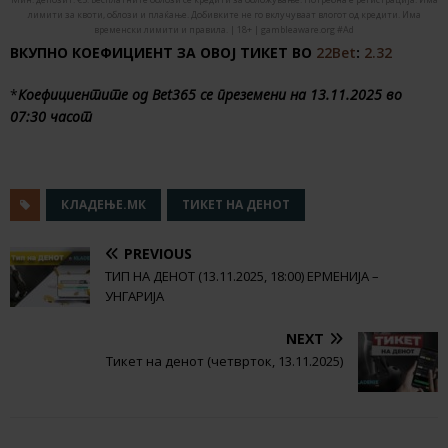
лимити за квоти, облози и плаќање. Добивките не го вклучуваат влогот од кредити. Има
временски лимити и правила. | 18+ | gambleaware.org #Ad
ВКУПНО КОЕФИЦИЕНТ ЗА ОВОЈ ТИКЕТ ВО
22Bet
:
2.32
*
Коефициентите од Bet365 се преземени на 13.11.2025 во
07:30 часот
КЛАДЕЊЕ.МК
ТИКЕТ НА ДЕНОТ
PREVIOUS
ТИП НА ДЕНОТ (13.11.2025, 18:00) ЕРМЕНИЈА –
УНГАРИЈА
NEXT
Тикет на денот (четврток, 13.11.2025)