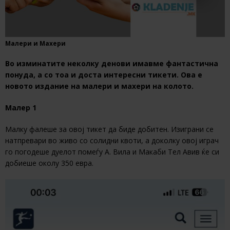
Малери и Махери
Во изминатите неколку денови имавме фантастична
понуда, а со тоа и доста интересни тикети. Ова е
новото издание на малери и махери на колото.
Малер 1
Малку фалеше за овој тикет да биде добитен. Изиграни се
натпревари во живо со солидни квоти, а доколку овој играч
го погодеше дуелот помеѓу А. Вила и Макаби Тел Авив ќе си
добиеше околу 350 евра.