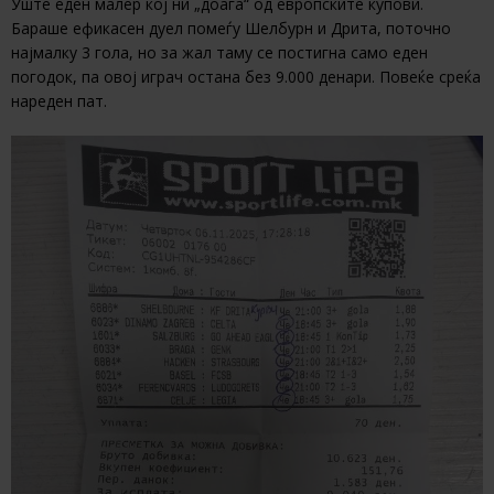
Уште еден малер кој ни „доаѓа“ од европските купови.
Бараше ефикасен дуел помеѓу Шелбурн и Дрита, поточно
најмалку 3 гола, но за жал таму се постигна само еден
погодок, па овој играч остана без 9.000 денари. Повеќе среќа
нареден пат.