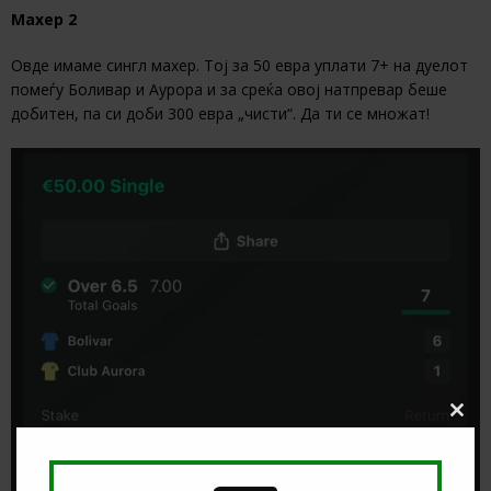
Махер 2
Овде имаме сингл махер. Тој за 50 евра уплати 7+ на дуелот
помеѓу Боливар и Аурора и за среќа овој натпревар беше
добитен, па си доби 300 евра „чисти“. Да ти се множат!
Clos
this
modu