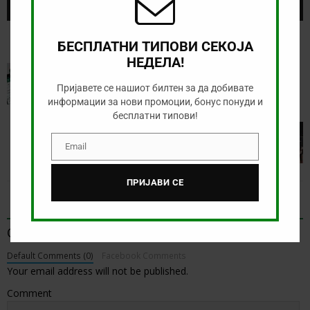
БЕСПЛАТНИ ТИПОВИ СЕКОЈА
НЕДЕЛА!
PREVIOUS
Зголемени квоти за натпреварот Депортиво
Пријавете се нашиот билтен за да добивате
Риестра – Индепендиенте
информации за нови промоции, бонус понуди и
бесплатни типови!
NEXT
Тикет на денот (вторник, 11.11.2025)
Email
Email
ПРИЈАВИ СЕ
BE THE FIRST TO COMMENT
Оставете коментар
Default Comments (0)
Facebook Comments
Your email address will not be published.
Comment