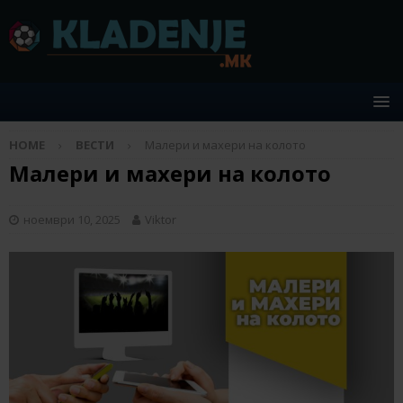
HOME
ВЕСТИ
Малери и махери на колото
Малери и махери на колото
ноември 10, 2025
Viktor