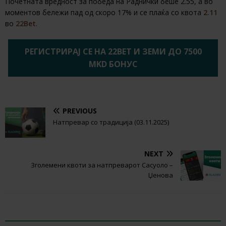
Почетната вредност за победа на Раднички беше 2.55, а во
моментов бележи пад од скоро 17% и се плаќа со квота
2.11
во
22Bet
.
РЕГИСТРИРАЈ СЕ НА 22BET И ЗЕМИ ДО 7500
MKD БОНУС
PREVIOUS
Натпревар со традиција (03.11.2025)
NEXT
Зголемени квоти за натпреварот Сасуоло –
Џенова
BE THE FIRST TO COMMENT