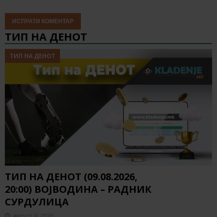
ТИП НА ДЕНОТ
ТИП НА ДЕНОТ
ТИП НА ДЕНОТ (09.08.2026,
20:00) ВОЈВОДИНА – РАДНИК
СУРДУЛИЦА
август 9, 2026