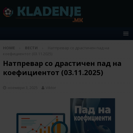
HOME
ВЕСТИ
Натпревар со драстичен пад на
коефициентот (03.11.2025)
Натпревар со драстичен пад на
коефициентот (03.11.2025)
ноември 3, 2025
Viktor