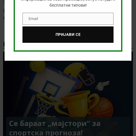
август 9, 2026
бесплатни типови!
Пред нас е ден со одлична понуда, а за многу кратко ќе го
одбележиме официјалниот
[…]
Email
Email
ПРИЈАВИ СЕ
НАЈНОВИ БОНУС ВЕСТИ
Се бараат „мајстори“ за
спортска прогноза!