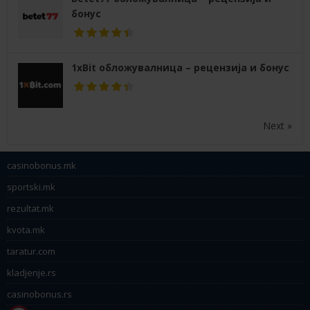
бонус
1xBit обложувалница – рецензија и бонус
Next »
casinobonus.mk
sportski.mk
rezultat.mk
kvota.mk
taratur.com
kladjenje.rs
casinobonus.rs