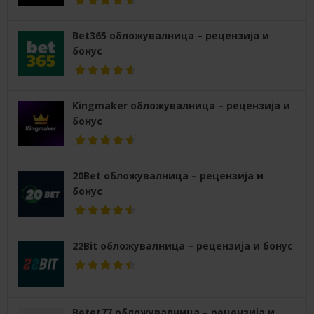
Bet365 обложувалница – рецензија и
бонус
Kingmaker обложувалница – рецензија и
бонус
20Bet обложувалница – рецензија и
бонус
22Bit обложувалница – рецензија и бонус
Betet77 обложувалница – рецензија и