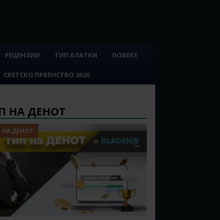
РЕЦЕНЗИИ
ТИП АЛАТКИ
ПОВЕЌЕ
СВЕТСКО ПРВЕНСТВО 2026
П НА ДЕНОТ
 НА ДЕНОТ