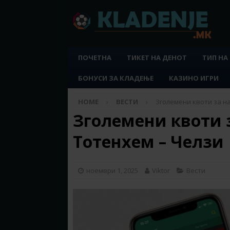
ПОЧЕТНА
ТИКЕТ НА ДЕНОТ
ТИП НА
БОНУСИ ЗА КЛАДЕЊЕ
КАЗИНО ИГРИ
HOME
ВЕСТИ
Зголемени квоти за н
Зголемени квоти 
Тотенхем – Челзи
ноември 1, 2025
Viktor
Вести