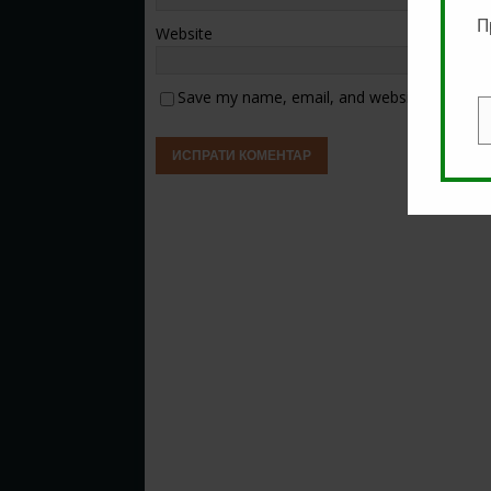
П
Website
Save my name, email, and website in this b
E