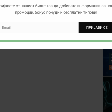
ријавете се нашиот билтен за да добивате информации за но
промоции, бонус понуди и бесплатни типови!
rowser for the next time I comment.
Email
ПРИЈАВИ СЕ
mail