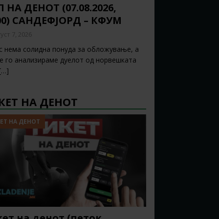
 НА ДЕНОТ (07.08.2026,
00) САНДЕФЈОРД – КФУМ
уст 7, 2026
с нема солидна понуда за обложување, а
ќе го анализираме дуелот од норвешката
[…]
КЕТ НА ДЕНОТ
ЕТ НА ДЕНОТ
ет на денот (петок,