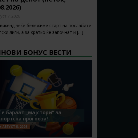
08.2026)
уст 7, 2026
 викенд веќе бележиме старт на послабите
ски лиги, а за кратко ќе започнат и
[…]
ЈНОВИ БОНУС ВЕСТИ
Се бараат „мајстори“ за
спортска прогноза!
АВГУСТ 5, 2026