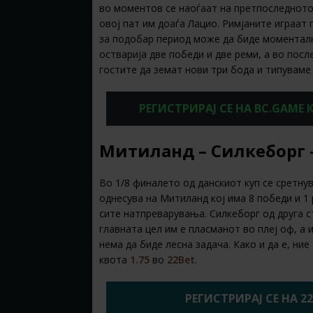
во моментов се наоѓаат на претпоследното 
овој пат им доаѓа Лацио. Римјаните играат 
за подобар период може да биде моментал
остварија две победи и две реми, а во посл
гостите да земат нови три бода и типуваме
РЕГИСТРИРАЈ СЕ НА BC.GAME
Митиланд – Силкеборг – 
Во 1/8 финалето од данскиот куп се сретну
однесува на Митиланд кој има 8 победи и 1
сите натпреварувања. Силкеборг од друга ст
главната цел им е пласманот во плеј оф, а и
нема да биде лесна задача. Како и да е, ни
квота
1.75
во
22Bet
.
РЕГИСТРИРАЈ СЕ НА 2