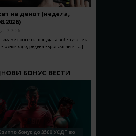
ет на денот (недела,
08.2026)
уст 2, 2026
 имаме просечна понуда, а веќе тука се и
те рунди од одредени европски лиги.
[…]
ЈНОВИ БОНУС ВЕСТИ
Крипто бонус до 3500 УСДТ во