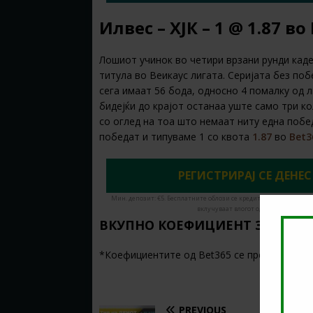
Илвес – ХЈК – 1 @ 1.87 во
Лошиот учинок во четири врзани рунди каде
титула во Веикаус лигата. Серијата без поб
сега имаат 56 бода, односно 4 помалку од л
бидејќи до крајот останаа уште само три кол
со оглед на тоа што немаат ниту една побе
победат и типуваме 1 со квота
1.87
во
Bet3
РЕГИСТРИРАЈ СЕ ДЕНЕС
Мин. депозит: €5. Бесплатните облози се кредити за обложување
вклучуваат влогот од кредити. Има в
ВКУПНО КОЕФИЦИЕНТ ЗА ОВОЈ
*Коефициентите од Bet365 се преземени на 
PREVIOUS