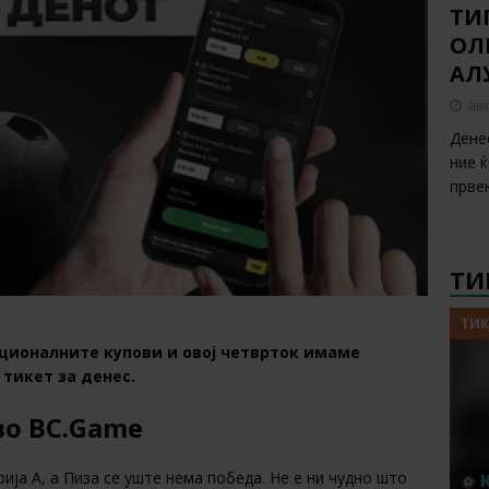
ТИП
ОЛ
АЛ
авг
Дене
ние 
прве
ТИ
ТИК
ционалните купови и овој четврток имаме
тикет за денес.
 во BC.Game
ија А, а Пиза се уште нема победа. Не е ни чудно што