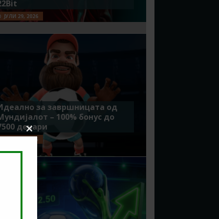
22Bit
ЈУЛИ 29, 2026
Идеално за завршницата од
Мундијалот – 100% бонус до
7500 денари
Close
ЈУЛИ 15, 2026
this
module