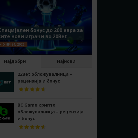
Специјален бонус до 200 евра за
сите нови играчи во 20Bet
ЈУНИ 24, 2026
Најдобри
Најнови
22Bet обложувалница –
рецензија и бонус
BC Game крипто
обложувалница – рецензија
и бонус