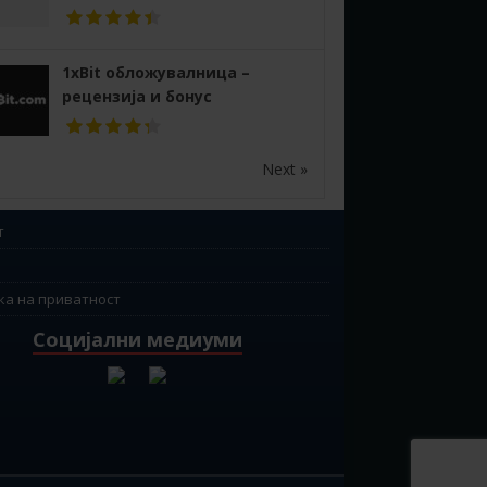
1xBit обложувалница –
рецензија и бонус
Next »
т
ка на приватност
Социјални медиуми