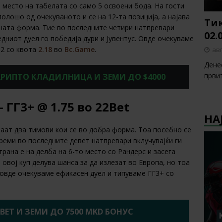
место на табелата со само 5 освоени бода. На гости
полошо од очекуваното и се на 12-та позиција, а најава
Тик
ната форма. Тие во последните четири натпревари
02.
едниот дуел го победија дури и Јувентус. Овде очекуваме
 2 со квота
2.18
во
Bc.Game
.
авг
Денес
први
 КРИПТО КЛАДИЛНИЦА И ЗЕМИ ДО $4000
ГГ3+ @ 1.75 во 22Bet
НА
ваат два тимови кои се во добра форма. Тоа посебно се
 реми во последните девет натпревари вклучувајќи ги
рана е на делба на 6-то место со Рандерс и засега
 овој куп делува шанса за да излезат во Европа, но тоа
е овде очекуваме ефикасен дуел и типуваме ГГ3+ со
2BET И ЗЕМИ ДО 7500 MKD БОНУС