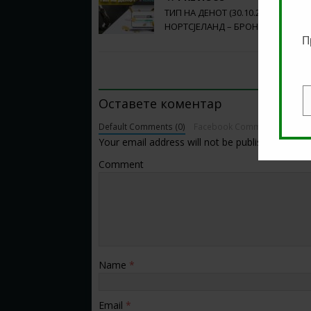
ТИП НА ДЕНОТ (30.10.2025, 20:45)
НОРТСЈЕЛАНД – БРОНБИ
П
BE THE FIRST TO COMMENT
Оставете коментар
E
Default Comments (0)
Facebook Comments
Your email address will not be published.
Comment
Name
*
Email
*