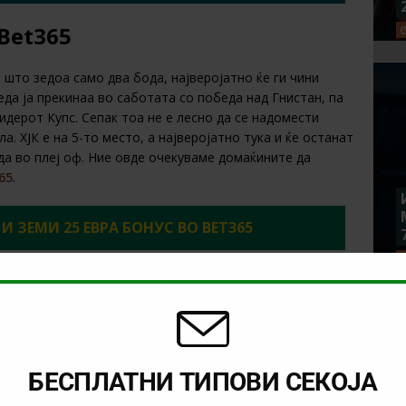
 Bet365
 што зедоа само два бода, најверојатно ќе ги чини
еда ја прекинаа во саботата со победа над Гнистан, па
идерот Купс. Сепак тоа не е лесно да се надомести
а. ХЈК е на 5-то место, а најверојатно тука и ќе останат
да во плеј оф. Ние овде очекуваме домаќините да
65
.
 И ЗЕМИ 25 ЕВРА БОНУС ВО BET365
. Потребна е регистрација. Има лимити за квоти, облози и плаќање. Добивките не го
ременски лимити и правила. | 18+ | gambleaware.org #Ad
 ТИКЕТ ВО
Bet365
:
7.13
30.10.2025 во 08:30 часот*
БЕСПЛАТНИ ТИПОВИ СЕКОЈА
NEXT