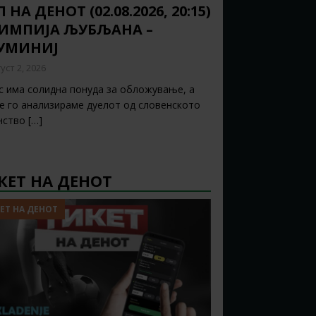
 НА ДЕНОТ (02.08.2026, 20:15)
ИМПИЈА ЉУБЉАНА –
УМИНИЈ
уст 2, 2026
с има солидна понуда за обложување, а
ќе го анализираме дуелот од словенското
нство
[…]
КЕТ НА ДЕНОТ
ЕТ НА ДЕНОТ