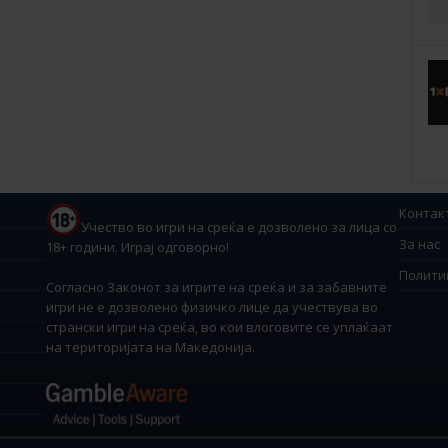
Контак
Учество во игри на среќа е дозволено за лица со
За нас
18+ години. Играј одговорно!
Полити
Согласно Законот за игрите на среќа и за забавните
игри не е дозволено физичко лице да учествува во
странски игри на среќа, во кои влоговите се уплаќаат
на територијата на Македонија.