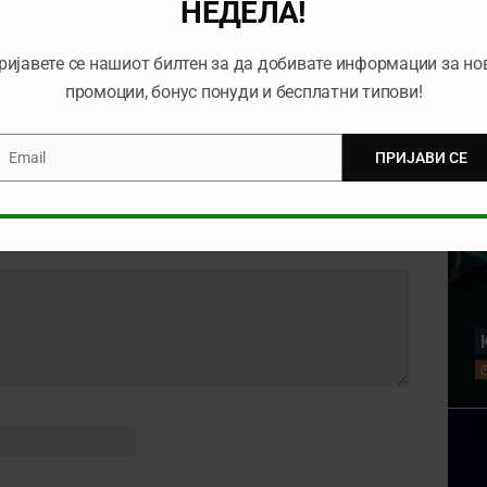
НЕДЕЛА!
Тикет на денот е-Спорт (30.10.2025)
ријавете се нашиот билтен за да добивате информации за но
промоции, бонус понуди и бесплатни типови!
Email
ПРИЈАВИ СЕ
mail