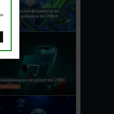
Зголемени коефициенти за
ви
поголема добивка во 20Bet
ЈУЛИ 8, 2026
Комбинација на денот во 22Bit
ЈУЛИ 1, 2026