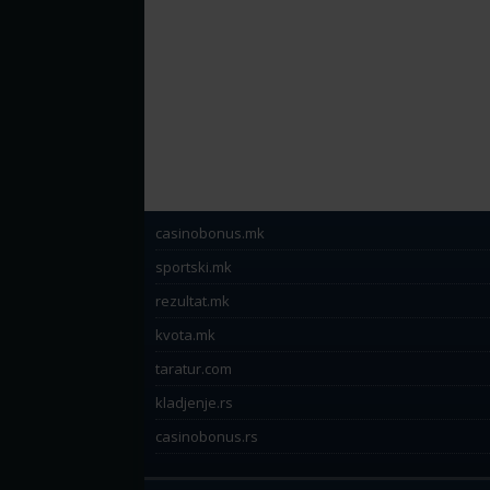
casinobonus.mk
sportski.mk
rezultat.mk
kvota.mk
taratur.com
kladjenje.rs
casinobonus.rs