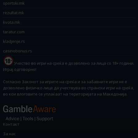
sportski.mk
rezultat.mk
kvota.mk
taratur.com
kladjenje.rs
casinobonus.rs
Учество во игри на среќа е дозволено за лица со 18+ години.
Играј одговорно!
Согласно Законот за игрите на среќа и за забавните игри не е
дозволено физичко лице да учествува во странски игри на среќа,
во кои влоговите се уплаќаат на територијата на Македонија.
Контакт
За нас