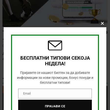
Clos
this
ТИП НА ДЕНОТ (08.08.2026, 21:00) ГРЕМИО
modu
– САО ПАОЛО
август 8, 2026
Денес нема голема понуда за обложување, а ние ќе го
БЕСПЛАТНИ ТИПОВИ СЕКОЈА
анализираме дуелот од бразилското првенство
[…]
НЕДЕЛА!
Пријавете се нашиот билтен за да добивате
информации за нови промоции, бонус понуди и
ТИКЕТ НА ДЕНОТ
бесплатни типови!
ТИКЕТ НА ДЕНОТ
Email
Email
ПРИЈАВИ СЕ