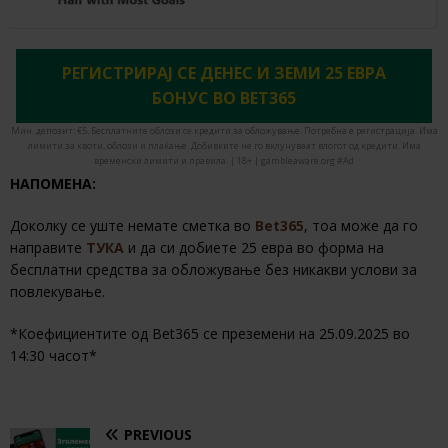
РЕГИСТРИРАЈ СЕ ДЕНЕС И ЗЕМИ 25 ЕВРА
БОНУС ВО BET365
Мин. депозит: €5. Бесплатните облози се кредити за обложување. Потребна е регистрација. Има
лимити за квоти, облози и плаќање. Добивките не го вклучуваат влогот од кредити. Има
временски лимити и правила. | 18+ | gambleaware.org #Ad
НАПОМЕНА:
Доколку се уште немате сметка во
Bet365
, тоа може да го
направите
ТУКА
и да си добиете 25 евра во форма на
бесплатни средства за обложување без никакви услови за
повлекување.
*Коефициентите од Bet365 се преземени на 25.09.2025 во
14:30 часот*
PREVIOUS