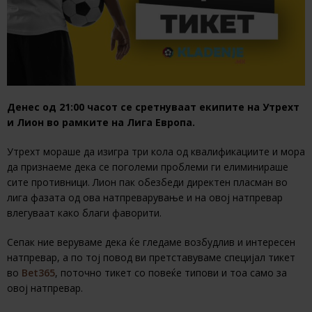
Денес од 21:00 часот се сретнуваат екипите на Утрехт
и Лион во рамките на Лига Европа.
Утрехт мораше да изигра три кола од квалификациите и мора
да признаеме дека се поголеми проблеми ги елиминираше
сите противници. Лион пак обезбеди директен пласман во
лига фазата од ова натпреварување и на овој натпревар
влегуваат како благи фаворити.
Сепак ние веруваме дека ќе гледаме возбудлив и интересен
натпревар, а по тој повод ви претставуваме специјал тикет
во
Bet365
, поточно тикет со повеќе типови и тоа само за
овој натпревар.