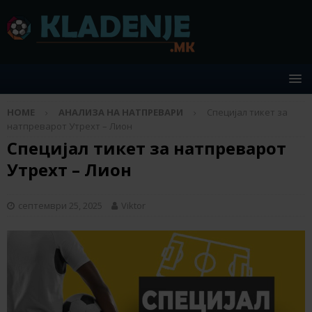
HOME
АНАЛИЗА НА НАТПРЕВАРИ
Специјал тикет за
натпреварот Утрехт – Лион
Специјал тикет за натпреварот
Утрехт – Лион
септември 25, 2025
Viktor