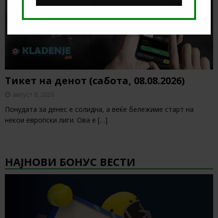
Тикет на денот (сабота, 08.08.2026)
август 8, 2026
Понудата за денес е солидна, а веќе бележиме старт на
некои европски лиги. Ова е
[…]
НАЈНОВИ БОНУС ВЕСТИ