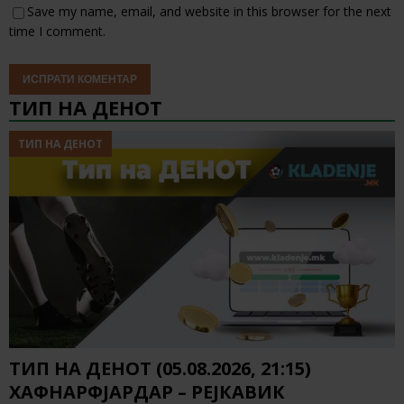
Save my name, email, and website in this browser for the next
time I comment.
ТИП НА ДЕНОТ
ТИП НА ДЕНОТ
ТИП НА ДЕНОТ (05.08.2026, 21:15)
ХАФНАРФЈАРДАР – РЕЈКАВИК