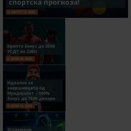
спортска прогноза!
АВГУСТ 5, 2026
Крипто бонус до 3500
УСДТ во 22Bit
ЈУЛИ 29, 2026
Идеално за
завршницата од
Мундијалот – 100%
бонус до 7500 денари
ЈУЛИ 15, 2026
Зголемени