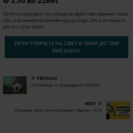
@ 2.30 во 22Bet
Почетната вредност за победа на Дерпотиво Арменио беше
3.00, а во моментов бележи пад од скоро 23% и се плаќа со
квота
2.30
во
22Bet
.
РЕГИСТРИРАЈ СЕ НА 22BET И ЗЕМИ ДО 7500
MKD БОНУС
PREVIOUS
Натпревар со традиција (22.09.2025)
NEXT
Специјал тикет за натпреварот Марсеј – ПСЖ