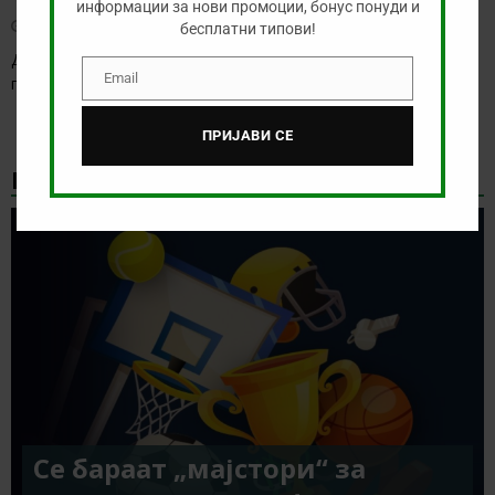
информации за нови промоции, бонус понуди и
август 5, 2026
бесплатни типови!
Денес имаме нешто послаба понуда, но затоа веќе утре таа
Email
понуда ќе биде значително подобрена.
[…]
Email
ПРИЈАВИ СЕ
НАЈНОВИ БОНУС ВЕСТИ
Се бараат „мајстори“ за