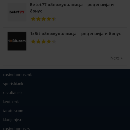
Betet77 обложувалница – рецензија и
бонус
1xBit обложувалница – рецензија и бонус
Next »
casinobonus.mk
sportski.mk
rezultat.mk
kvota.mk
taratur.com
kladjenje.rs
casinobonus.rs