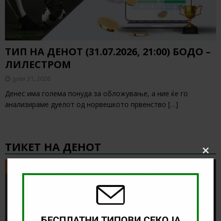
ТИП НА ДЕНОТ (31.07.2026, 21:00) БОДО –
ЛИЛЕСТРОМ
јули 31, 2026
Денес има голема понуда за обложување, а ние ќе го
анализираме дуелот од норвешкото првенство
[…]
ТИКЕТ НА ДЕНОТ
Clos
this
ТИКЕТ НА ДЕНОТ
modu
БЕСПЛАТНИ ТИПОВИ СЕКОЈА