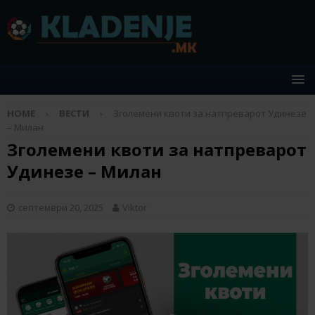
HOME
ВЕСТИ
Зголемени квоти за натпреварот Удинезе
– Милан
Зголемени квоти за натпреварот
Удинезе – Милан
септември 20, 2025
Viktor