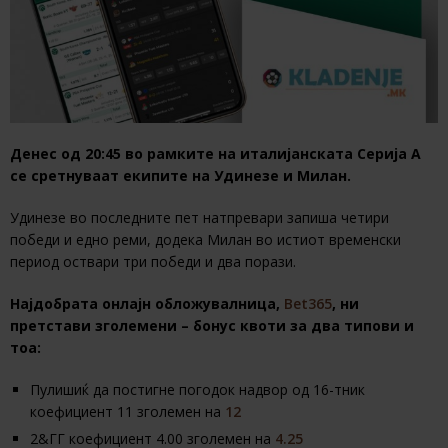
Денес од 20:45 во рамките на италијанската Серија А
се сретнуваат екипите на Удинезе и Милан.
Удинезе во последните пет натпревари запиша четири
победи и едно реми, додека Милан во истиот временски
период оствари три победи и два порази.
Најдобрата онлајн обложувалница,
Bet365
, ни
претстави зголемени – бонус квоти за два типови и
тоа:
Пулишиќ да постигне погодок надвор од 16-тник
коефициент 11 зголемен на
12
2&ГГ коефициент 4.00 зголемен на
4.25