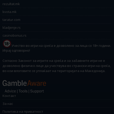
rezultat.mk
kvota.mk
taratur.com
kladjenje.rs
casinobonus.rs
Учество во игри на среќа е дозволено за лица со 18+ години.
Играј одговорно!
Согласно Законот за игрите на среќа и за забавните игри не е
дозволено физичко лице да учествува во странски игри на среќа,
во кои влоговите се уплаќаат на територијата на Македонија.
Контакт
За нас
Политика на приватност