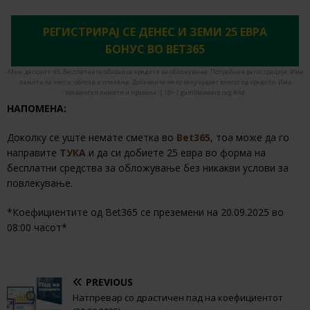
РЕГИСТРИРАЈ СЕ ДЕНЕС И ЗЕМИ 25 ЕВРА
БОНУС ВО BET365
Мин. депозит: €5. Бесплатните облози се кредити за обложување. Потребна е регистрација. Има
лимити за квоти, облози и плаќање. Добивките не го вклучуваат влогот од кредити. Има
временски лимити и правила. | 18+ | gambleaware.org #Ad
НАПОМЕНА:
Доколку се уште немате сметка во
Bet365
, тоа може да го
направите
ТУКА
и да си добиете 25 евра во форма на
бесплатни средства за обложување без никакви услови за
повлекување.
*Коефициентите од Bet365 се преземени на 20.09.2025 во
08:00 часот*
PREVIOUS
Натпревар со драстичен пад на коефициентот