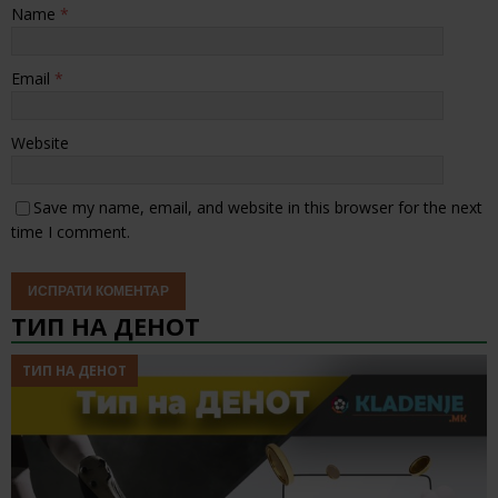
Name
*
Email
*
Website
Save my name, email, and website in this browser for the next
time I comment.
ТИП НА ДЕНОТ
ТИП НА ДЕНОТ