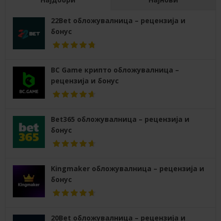
22Bet обложувалница – рецензија и
бонус
BC Game крипто обложувалница –
рецензија и бонус
Bet365 обложувалница – рецензија и
бонус
Kingmaker обложувалница – рецензија и
бонус
20Bet обложувалница – рецензија и