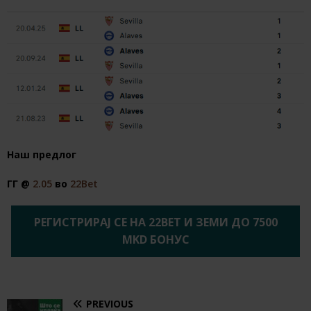
Наш предлог
ГГ @
2.05
во
22Bet
РЕГИСТРИРАЈ СЕ НА 22BET И ЗЕМИ ДО 7500
MKD БОНУС
PREVIOUS