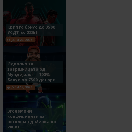
Крипто бонус до 3500
УСДТ во 22Bit
ЈУЛИ 29, 2026
Идеално за
завршницата од
Мундијалот – 100%
бонус до 7500 денари
ЈУЛИ 15, 2026
Зголемени
коефициенти за
поголема добивка во
20Bet