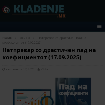
HOME
ВЕСТИ
Натпревар со драстичен пад на
коефициентот (17.09.2025)
Натпревар со драстичен пад на
коефициентот (17.09.2025)
септември 17, 2025
Viktor