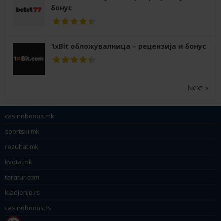
бонус
1xBit обложувалница – рецензија и бонус
Next »
casinobonus.mk
sportski.mk
rezultat.mk
kvota.mk
taratur.com
kladjenje.rs
casinobonus.rs