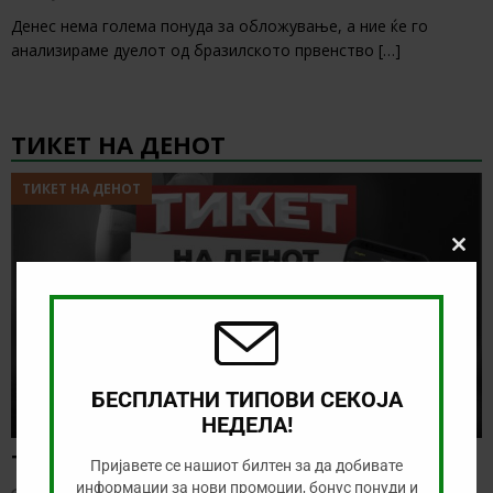
Денес нема голема понуда за обложување, а ние ќе го
анализираме дуелот од бразилското првенство
[…]
ТИКЕТ НА ДЕНОТ
ТИКЕТ НА ДЕНОТ
Clos
this
modu
БЕСПЛАТНИ ТИПОВИ СЕКОЈА
НЕДЕЛА!
Тикет на денот (сабота, 08.08.2026)
Пријавете се нашиот билтен за да добивате
информации за нови промоции, бонус понуди и