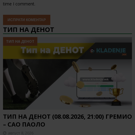
time I comment.
ТИП НА ДЕНОТ
ТИП НА ДЕНОТ
ТИП НА ДЕНОТ (08.08.2026, 21:00) ГРЕМИО
– САО ПАОЛО
август 8, 2026