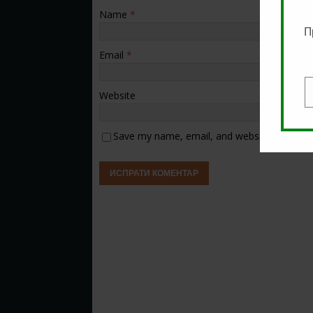
Name
*
П
Email
*
Website
E
Save my name, email, and website in this b