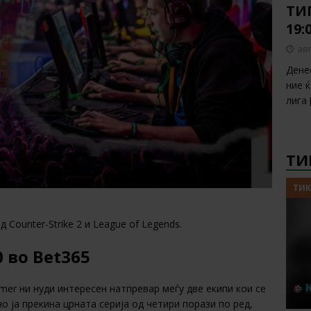
ТИП
19:
авг
Дене
ние 
лига
ТИ
ТИК
Counter-Strike 2 и League of Legends.
40 во Bet365
mer ни нуди интересен натпревар меѓу две екипи кои се
но ја прекина црната серија од четири порази по ред,