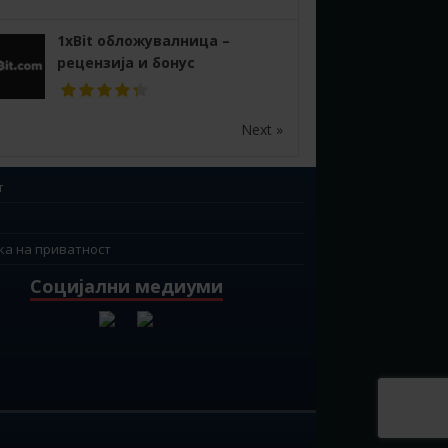
1xBit обложувалница –
рецензија и бонус
Next »
т
ка на приватност
Социјални медиуми