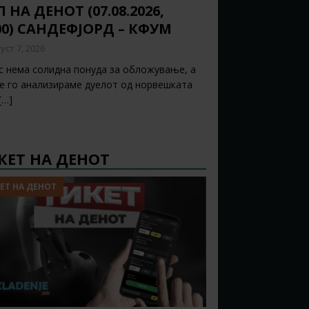
 НА ДЕНОТ (07.08.2026,
00) САНДЕФЈОРД – КФУМ
уст 7, 2026
с нема солидна понуда за обложување, а
ќе го анализираме дуелот од норвешката
[…]
КЕТ НА ДЕНОТ
ЕТ НА ДЕНОТ