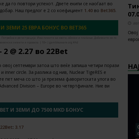
е да го повтори успехот. Двете екипи се наоѓаат во
Тик
одобар. Наш предлог е 2 со коефициент
1.40
во
Bet365
.
07.
авг
 И ЗЕМИ 25 ЕВРА БОНУС ВО BET365
Овој
. Потребна е регистрација. Има лимити за квоти, облози и плаќање. Добивките не го
европ
ременски лимити и правила. | 18+ | gambleaware.org #Ad
– 2 @ 2.27 во 22Bet
НА
ако овој септември затоа што веќе запиша четири порази
и inner circle. За разлика од нив, Nuclear TigeRES е
е пет меча со што ја презема фаворитската улога во
Advanced Division – Europe во четвртфинале. Ние ви
2BET И ЗЕМИ ДО 7500 MKD БОНУС
22Bet
:
3.17