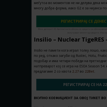
меѓутоа во моментов не ни делува дека мож
многу добра форма, иако G2 е за нијанса п
РЕГИСТРИРАЈ СЕ ДЕНЕС
Мин. депозит: €5. Бесплатните облози се кредити за обложување
вклучуваат влогот од кредити. Има в
Insilio – Nuclear TigeRES 
Insilio не памети кога играл толку лошо, к
по ред, откако загуби од Rustec, Hotu, Fnatic 
подобар и има четири победи на претходнит
натпреварот кој се игра на ESEA Season 54: 
предлагаме 2 со квота
2.27
во
22Bet
.
РЕГИСТРИРАЈ СЕ НА 2
ВКУПНО КОЕФИЦИЕНТ ЗА ОВОЈ ТИКЕТ ВО